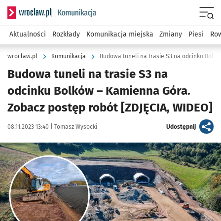
Serwis informacyjny wroclaw.pl podserwis: Komunikacja
Menu
Aktualności
Rozkłady
Komunikacja miejska
Zmiany
Piesi
Row
wroclaw.pl
Komunikacja
Budowa tuneli na trasie S3 na
odcinku Bolków – Kamienna Góra.
Zobacz postęp robót [ZDJĘCIA, WIDEO]
Data publikacji:
Autor:
artykuł
08.11.2023 13:40 |
Tomasz Wysocki
Udostępnij
Kliknij, aby zobaczyć galerię