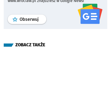
www.wroclaw.pl znajdziesz w Google News!
profil
google news
serwisu wroclaw
Obserwuj
ZOBACZ TAKŻE