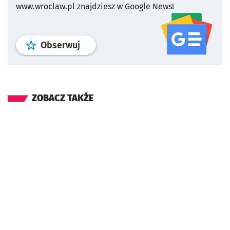
www.wroclaw.pl znajdziesz w Google News!
profil
google news
serwisu wroclaw
Obserwuj
ZOBACZ TAKŻE