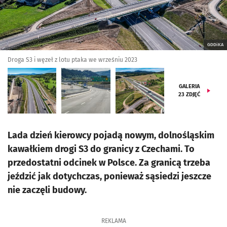
GDDiKA
Droga S3 i węzeł z lotu ptaka we wrześniu 2023
GALERIA
23
ZDJĘĆ
Lada dzień kierowcy pojadą nowym, dolnośląskim
kawałkiem drogi S3 do granicy z Czechami. To
przedostatni odcinek w Polsce. Za granicą trzeba
jeździć jak dotychczas, ponieważ sąsiedzi jeszcze
nie zaczęli budowy.
REKLAMA