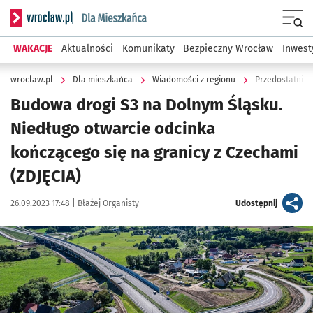
Serwis informacyjny wroclaw.pl podserwis: Dla mieszkańca
Menu
WAKACJE
Aktualności
Komunikaty
Bezpieczny Wrocław
Inwest
wroclaw.pl
Dla mieszkańca
Wiadomości z regionu
Przedostatni k
Budowa drogi S3 na Dolnym Śląsku.
Niedługo otwarcie odcinka
kończącego się na granicy z Czechami
(ZDJĘCIA)
Data publikacji:
Autor:
artykuł
26.09.2023 17:48 |
Błażej Organisty
Udostępnij
Kliknij, aby zobaczyć galerię