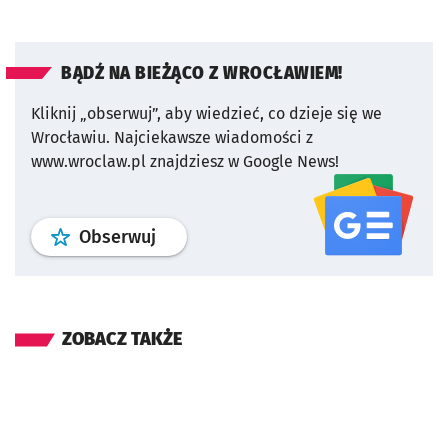
BĄDŹ NA BIEŻĄCO Z WROCŁAWIEM!
Kliknij „obserwuj”, aby wiedzieć, co dzieje się we
Wrocławiu.
Najciekawsze wiadomości z
www.wroclaw.pl znajdziesz w Google News!
profil
google news
serwisu wroclaw
Obserwuj
ZOBACZ TAKŻE