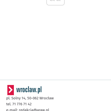
pl. Solny 14,
50-062
Wrocław
tel. 71 776 71 42
e-mail:
redakcja@araw.pl