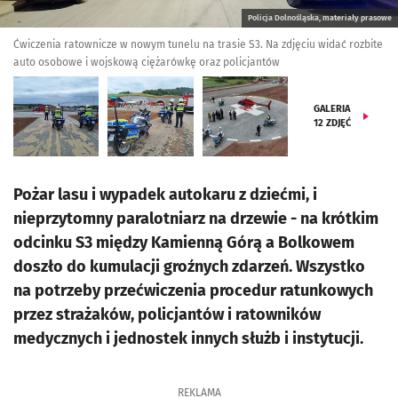
Policja Dolnośląska, materiały prasowe
Ćwiczenia ratownicze w nowym tunelu na trasie S3. Na zdjęciu widać rozbite
auto osobowe i wojskową ciężarówkę oraz policjantów
GALERIA
12
ZDJĘĆ
Pożar lasu i wypadek autokaru z dziećmi, i
nieprzytomny paralotniarz na drzewie - na krótkim
odcinku S3 między Kamienną Górą a Bolkowem
doszło do kumulacji groźnych zdarzeń. Wszystko
na potrzeby przećwiczenia procedur ratunkowych
przez strażaków, policjantów i ratowników
medycznych i jednostek innych służb i instytucji.
REKLAMA