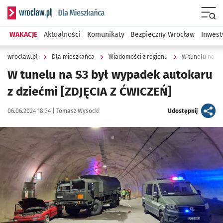
Serwis informacyjny wroclaw.pl podserwis: Dla mieszkańca
Menu
WAKACJE
Aktualności
Komunikaty
Bezpieczny Wrocław
Inwest
wroclaw.pl
Dla mieszkańca
Wiadomości z regionu
W tunelu na S3
W tunelu na S3 był wypadek autokaru
z dziećmi [ZDJĘCIA Z ĆWICZEŃ]
Data publikacji:
Autor:
artykuł
06.06.2024 18:34 |
Tomasz Wysocki
Udostępnij
Kliknij, aby zobaczyć galerię