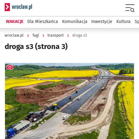
Serwis informacyjny wroclaw.pl
Menu
WAKACJE
Dla Mieszkańca
Komunikacja
Inwestycje
Kultura
Sp
wroclaw.pl
Tagi
transport
droga s3
droga s3
(strona 3)