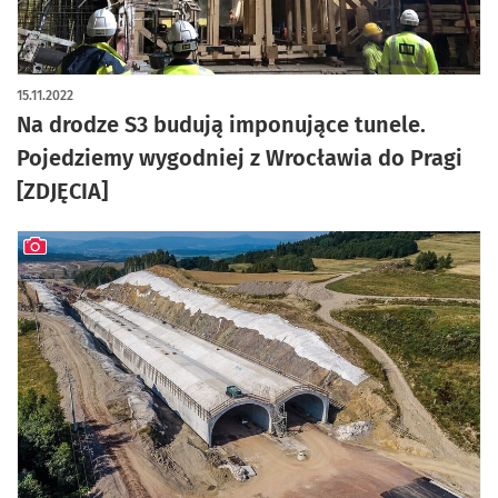
artykuł z galerią zdjęć
15.11.2022
Na drodze S3 budują imponujące tunele.
Pojedziemy wygodniej z Wrocławia do Pragi
[ZDJĘCIA]