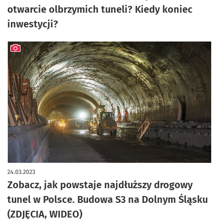
otwarcie olbrzymich tuneli? Kiedy koniec
inwestycji?
artykuł z galerią zdjęć
24.03.2023
Zobacz, jak powstaje najdłuższy drogowy
tunel w Polsce. Budowa S3 na Dolnym Śląsku
(ZDJĘCIA, WIDEO)