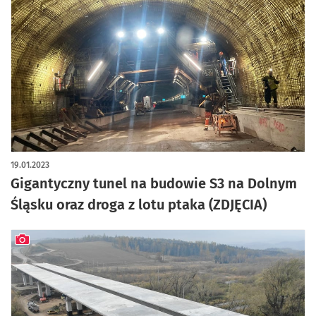
artykuł z galerią zdjęć
19.01.2023
Gigantyczny tunel na budowie S3 na Dolnym
Śląsku oraz droga z lotu ptaka (ZDJĘCIA)