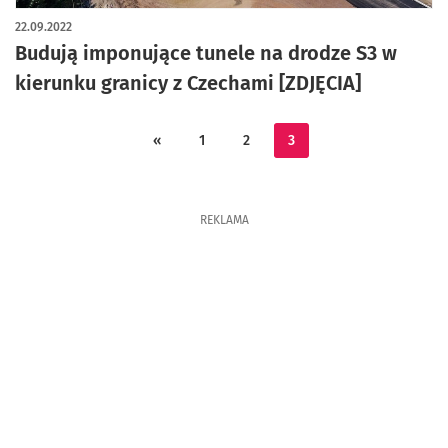
artykuł z galerią zdjęć
22.09.2022
Budują imponujące tunele na drodze S3 w
kierunku granicy z Czechami [ZDJĘCIA]
«
1
2
3
REKLAMA