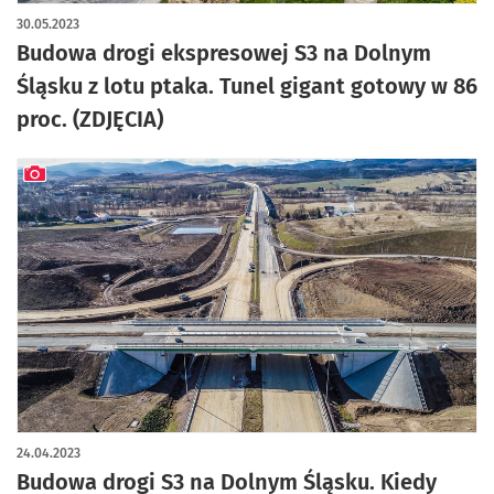
artykuł z galerią zdjęć
30.05.2023
Budowa drogi ekspresowej S3 na Dolnym
Śląsku z lotu ptaka. Tunel gigant gotowy w 86
proc. (ZDJĘCIA)
artykuł z galerią zdjęć
24.04.2023
Budowa drogi S3 na Dolnym Śląsku. Kiedy