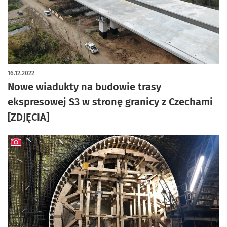
artykuł z galerią zdjęć
16.12.2022
Nowe wiadukty na budowie trasy
ekspresowej S3 w stronę granicy z Czechami
[ZDJĘCIA]