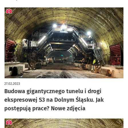
artykuł z galerią zdjęć
27.02.2023
Budowa gigantycznego tunelu i drogi
ekspresowej S3 na Dolnym Śląsku. Jak
postępują prace? Nowe zdjęcia