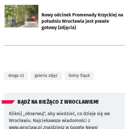
otworzy się w nowej karcie
Nowy odcinek Promenady Krzyckiej na
południu Wrocławia jest prawie
gotowy (zdjęcia)
droga s3
galeria zdjęć
Dolny Śląsk
BĄDŹ NA BIEŻĄCO Z WROCŁAWIEM!
Kliknij „obserwuj”, aby wiedzieć, co dzieje się we
Wrocławiu.
Najciekawsze wiadomości z
www.wroclaw.pl znajdziesz w Google News!