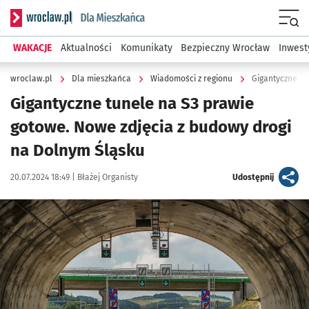
Serwis informacyjny wroclaw.pl podserwis: Dla mieszkańca
Menu
WAKACJE
Aktualności
Komunikaty
Bezpieczny Wrocław
Inwest
wroclaw.pl
Dla mieszkańca
Wiadomości z regionu
Gigantyczne tu
Gigantyczne tunele na S3 prawie
gotowe. Nowe zdjęcia z budowy drogi
na Dolnym Śląsku
Data publikacji:
Autor:
artykuł
20.07.2024 18:49 |
Błażej Organisty
Udostępnij
Kliknij, aby zobaczyć galerię