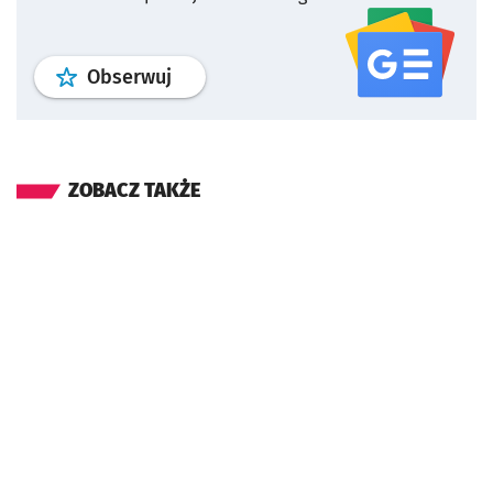
profil
google news
serwisu wroclaw
Obserwuj
ZOBACZ TAKŻE