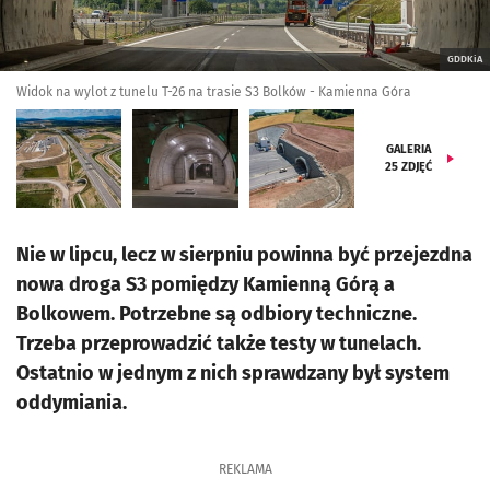
GDDKiA
Widok na wylot z tunelu T-26 na trasie S3 Bolków - Kamienna Góra
GALERIA
25
ZDJĘĆ
Nie w lipcu, lecz w sierpniu powinna być przejezdna
nowa droga S3 pomiędzy Kamienną Górą a
Bolkowem. Potrzebne są odbiory techniczne.
Trzeba przeprowadzić także testy w tunelach.
Ostatnio w jednym z nich sprawdzany był system
oddymiania.
REKLAMA