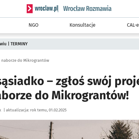
Serwis informacyjny wroclaw.pl podserwis: Rozm
NGO
Konsultacje
CAL-e
wiu | TERMINY
m naborze do Mikrograntów
sąsiadko – zgłoś swój proj
borze do Mikrograntów!
k
|
aktualizacja:
rok temu, 01.02.2025