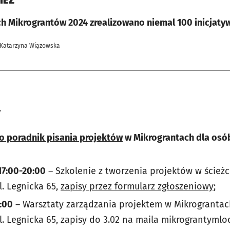
 Mikrograntów 2024 zrealizowano niemal 100 inicjatyw 
 Katarzyna Wiązowska
y
o poradnik pisania projektów
w Mikrograntach dla osób
 17:00-20:00
– Szkolenie z tworzenia projektów w ścież
l. Legnicka 65,
zapisy przez formularz zgłoszeniowy
;
0:00
– Warsztaty zarządzania projektem w Mikrogranta
l. Legnicka 65, zapisy do 3.02 na maila mikrograntyml