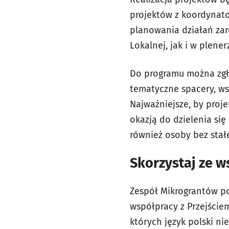
projektów z koordynat
planowania działań zar
Lokalnej, jak i w plen
Do programu można zgła
tematyczne spacery, ws
Najważniejsze, by proj
okazją do dzielenia si
również osoby bez stał
Skorzystaj ze w
Zespół Mikrograntów pom
współpracy z Przejście
których język polski n