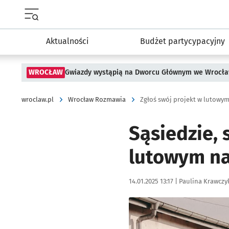
Menu główne portalu wroclaw.pl
Aktualności
Budżet partycypacyjny
WROCŁAW
Gwiazdy wystąpią na Dworcu Głównym we Wrocła
wroclaw.pl
Wrocław Rozmawia
Zgłoś swój projekt w lutowy
Sąsiedzie, 
lutowym na
Data publikacji:
Autor:
14.01.2025 13:17 |
Paulina Krawczy
Kliknij, aby powiększyć