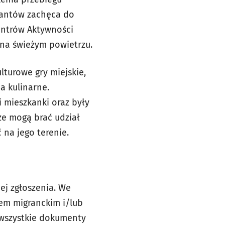
rantów zachęca do
Centrów Aktywności
u na świeżym powietrzu.
turowe gry miejskie,
a kulinarne.
 mieszkanki oraz były
ze mogą brać udział
 na jego terenie.
ej zgłoszenia. We
iem migranckim i/lub
e wszystkie dokumenty