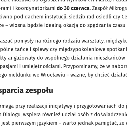
orami i koordynatorkami
do 30 czerwca
. Zespół Mikrog
ówno pod dachem instytucji, siedzib rad osiedli czy 
erze – wiosna będzie idealną okazją do spędzania czas
szać pomysły na różnego rodzaju warsztaty, międzykul
pólne tańce i śpiewy czy międzypokoleniowe spotkani
ekty angażowały do wspólnego działania mieszkańców i
ę pasjami i umiejętnościami. Przypominamy, że w nabor
ego meldunku we Wrocławiu – ważne, by chcieć działać
sparcia zespołu
aga przy realizacji inicjatywy i przygotowaniach do j
m Dialogu, wspiera również udział osób z doświadczen
ie jest pierwszym językiem – warto jednak pamiętać, ż