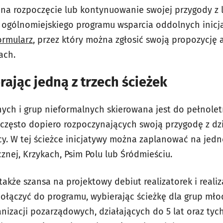
na rozpoczęcie lub kontynuowanie swojej przygody z 
 ogólnomiejskiego programu wsparcia oddolnych inicj
ormularz
, przez który można zgłosić swoją propozycję 
ach.
rając jedną z trzech ścieżek
znych i grup nieformalnych skierowana jest do pełnole
często dopiero rozpoczynających swoją przygodę z dzi
icy. W tej ścieżce inicjatywy można zaplanować na jed
cznej, Krzykach, Psim Polu lub Śródmieściu.
 także szansa na projektowy debiut realizatorek i real
dołączyć do programu, wybierając ścieżkę dla grup młod
anizacji pozarządowych, działających do 5 lat oraz tyc