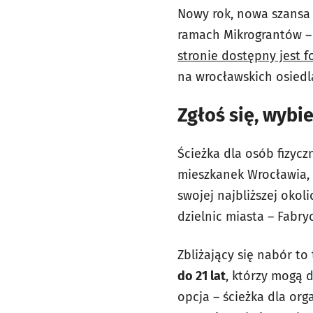
Nowy rok, nowa szansa 
ramach Mikrograntów –
stronie dostępny jest f
na wrocławskich osiedl
Zgłoś się, wybie
Ścieżka dla osób fizyc
mieszkanek Wrocławia, 
swojej najbliższej okol
dzielnic miasta – Fabry
Zbliżający się nabór to
do 21 lat
, którzy mogą 
opcja – ścieżka dla org