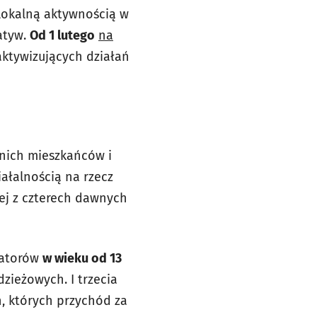
lokalną aktywnością w
atyw.
Od 1 lutego
na
aktywizujących działań
tnich mieszkańców i
ałalnością na rzecz
nej z czterech dawnych
izatorów
w wieku od 13
zieżowych. I trzecia
h, których przychód za