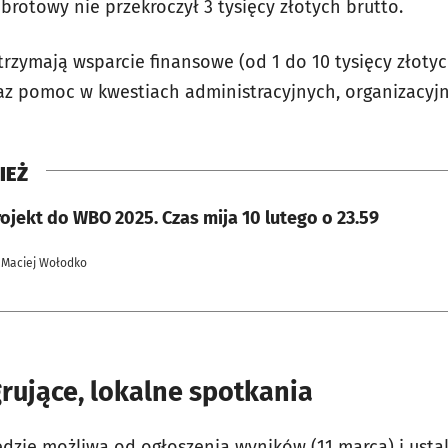
brotowy nie przekroczył 3 tysięcy złotych brutto.
trzymają wsparcie finansowe (od 1 do 10 tysięcy złoty
raz pomoc w kwestiach administracyjnych, organizacyj
IEŻ
ojekt do WBO 2025. Czas mija 10 lutego o 23.59
 Maciej Wołodko
rujące, lokalne spotkania
ędzie możliwa od ogłoszenia wyników (11 marca) i usta