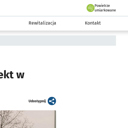
Powietrze
we Wrocławiu
awia
umiarkowane
Rewitalizacja
Kontakt
ekt w
artykuł
Udostępnij