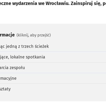
eczne wydarzenia we Wrocławiu. Zainspiruj się, 
ormacje
(kliknij, aby przejść)
jąc jedną z trzech ścieżek
jące, lokalne spotkania
arcia zespołu
rmacyjne
sztaty