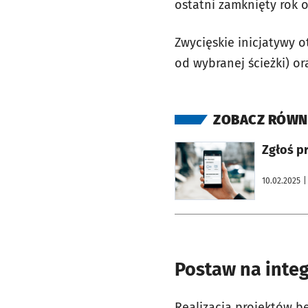
ostatni zamknięty rok o
Zwycięskie inicjatywy o
od wybranej ścieżki) o
ZOBACZ RÓWN
otworzy się w nowej karcie
Zgłoś pr
10.02.2025
|
Postaw na integ
Realizacja projektów b