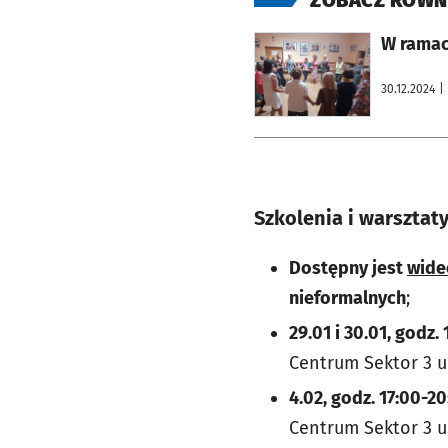
otworzy się w nowej karcie
W ramach
30.12.2024
|
Szkolenia i warsztat
Dostępny jest
wide
nieformalnych
;
29.01 i 30.01, godz.
Centrum Sektor 3 u
4.02, godz. 17:00-2
Centrum Sektor 3 u