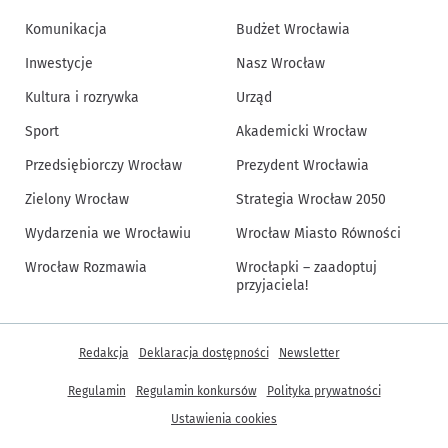
Komunikacja
Budżet Wrocławia
Inwestycje
Nasz Wrocław
Kultura i rozrywka
Urząd
Sport
Akademicki Wrocław
Przedsiębiorczy Wrocław
Prezydent Wrocławia
Zielony Wrocław
Strategia Wrocław 2050
Wydarzenia we Wrocławiu
Wrocław Miasto Równości
Wrocław Rozmawia
Wrocłapki – zaadoptuj
przyjaciela!
Inne informacje
Redakcja
Deklaracja dostępności
Newsletter
Regulamin
Regulamin konkursów
Polityka prywatności
Ustawienia cookies