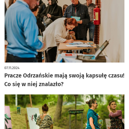
artykuł z galerią zdjęć
07.11.2024
Pracze Odrzańskie mają swoją kapsułę czasu!
Co się w niej znalazło?