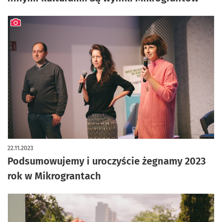
artykuł z galerią zdjęć
22.11.2023
Podsumowujemy i uroczyście żegnamy 2023
rok w Mikrograntach