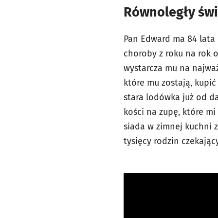
Równoległy świa
Pan Edward ma 84 lata i
choroby z roku na rok o
wystarcza mu na najważn
które mu zostają, kupi
stara lodówka już od d
kości na zupę, które mi
siada w zimnej kuchni z
tysięcy rodzin czekają