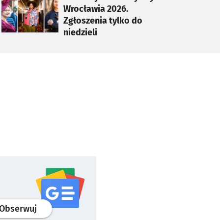
Wrocławia 2026.
Zgłoszenia tylko do
niedzieli
profil
google news
serwisu wroclaw.pl
Obserwuj