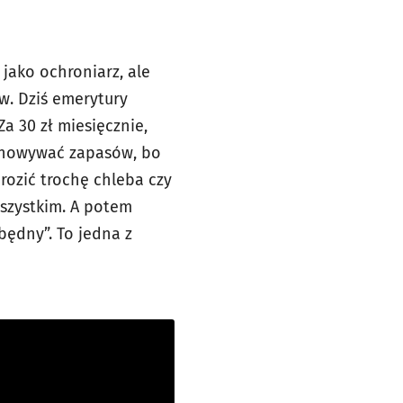
 jako ochroniarz, ale
ów. Dziś emerytury
a 30 zł miesięcznie,
echowywać zapasów, bo
rozić trochę chleba czy
wszystkim. A potem
zbędny”. To jedna z