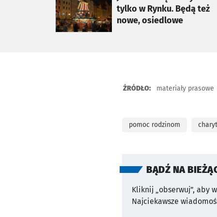
tylko w Rynku. Będą też
nowe, osiedlowe
ŹRÓDŁO:
materiały prasowe
pomoc rodzinom
chary
BĄDŹ NA BIEŻĄ
Kliknij „obserwuj”, aby 
Najciekawsze wiadomośc