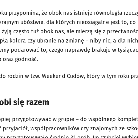
oku przypomina, że obok nas istnieje równoległa rzecz
rajnym ubóstwie, dla których nieosiągalne jest to, co d
żyją często tuż obok nas, ale mierzą się z przeciwnoś
pła kołdra czy ubranie na zmianę – niby nic, a dla nich
emy podarować to, czego naprawdę brakuje w tysiącac
ę oraz godność.
do rodzin w tzw. Weekend Cudów, który w tym roku prz
robi się razem
epiej przygotowywać w grupie – do wspólnego kompleto
 przyjaciół, współpracowników czy znajomych ze szkoł
iny przygotowywało średnio 31 osób. Im szybciej wybier