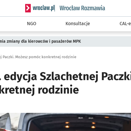
Serwis informacyjny wroclaw.pl podserwis: Rozm
NGO
Konsultacje
CAL-e
pnia zmiany dla kierowców i pasażerów MPK
nej Paczki. Możesz pomóc konkretnej rodzinie
. edycja Szlachetnej Paczk
retnej rodzinie