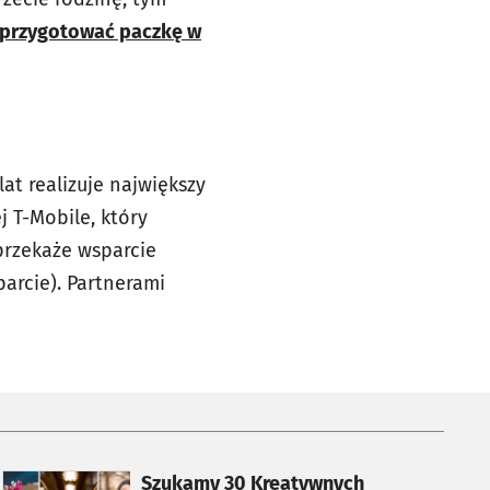
o przygotować paczkę w
at realizuje największy
 T-Mobile, który
przekaże wsparcie
arcie). Partnerami
otworzy się w nowej karcie
Szukamy 30 Kreatywnych