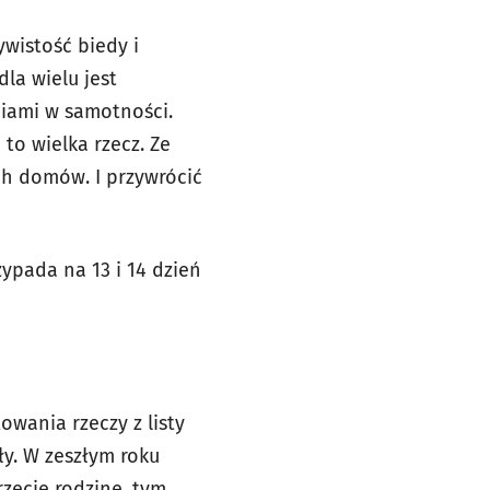
ywistość biedy i
la wielu jest
ciami w samotności.
 to wielka rzecz. Ze
h domów. I przywrócić
ypada na 13 i 14 dzień
wania rzeczy z listy
y. W zeszłym roku
zecie rodzinę, tym