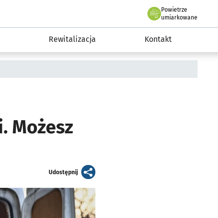
Powietrze
we Wrocławiu
awia
umiarkowane
Rewitalizacja
Kontakt
i. Możesz
artykuł
Udostępnij