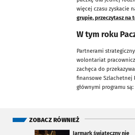
więcej czasu zyskacie 
grupie, przeczytasz na t
W tym roku Pac
Partnerami strategiczny
wolontariat pracownicz
zachęca do przekazywan
finansowe Szlachetnej 
głównymi programu są: 
ZOBACZ RÓWNIEŻ
otworzy się w nowej karcie
Jarmark świąteczny nie