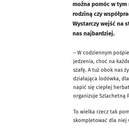
można pomóc w tym ro
rodziną czy współpra
Wystarczy wejść na st
nas najbardziej.
– W codziennym pośpie
jedzenia, choć na każd
szafę. A tuż obok nas ż
działająca lodówka, dla
napić się ciepłej herb
organizuje Szlachetną 
To wielka rzecz tak po
skompletować dla niej 