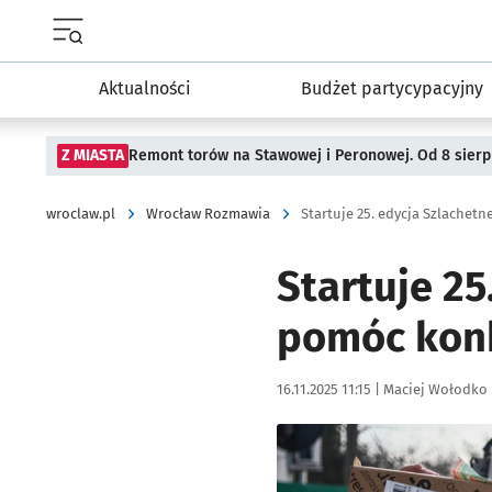
Menu główne portalu wroclaw.pl
Aktualności
Budżet partycypacyjny
Z MIASTA
Remont torów na Stawowej i Peronowej. Od 8 sier
wroclaw.pl
Wrocław Rozmawia
Startuje 25. edycja Szlachet
Startuje 25
pomóc konk
Data publikacji:
Autor:
16.11.2025 11:15 |
Maciej Wołodko
Kliknij, aby powiększyć