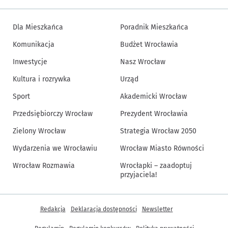
Dla Mieszkańca
Poradnik Mieszkańca
Komunikacja
Budżet Wrocławia
Inwestycje
Nasz Wrocław
Kultura i rozrywka
Urząd
Sport
Akademicki Wrocław
Przedsiębiorczy Wrocław
Prezydent Wrocławia
Zielony Wrocław
Strategia Wrocław 2050
Wydarzenia we Wrocławiu
Wrocław Miasto Równości
Wrocław Rozmawia
Wrocłapki – zaadoptuj
przyjaciela!
Inne informacje
Redakcja
Deklaracja dostępności
Newsletter