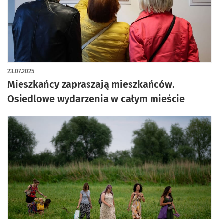
artykuł z galerią zdjęć
23.07.2025
Mieszkańcy zapraszają mieszkańców.
Osiedlowe wydarzenia w całym mieście