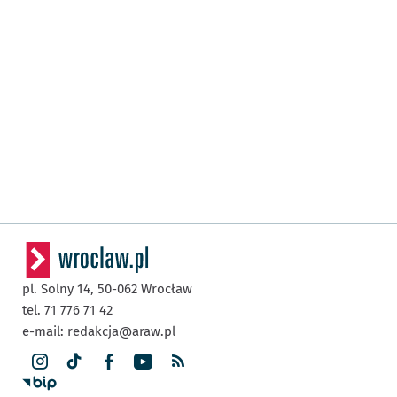
pl. Solny 14,
50-062
Wrocław
tel. 71 776 71 42
e-mail:
redakcja@araw.pl