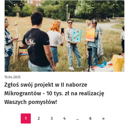
15.04.2025
Zgłoś swój projekt w II naborze
Mikrograntów - 10 tys. zł na realizację
Waszych pomysłów!
1
2
3
4
…
6
»