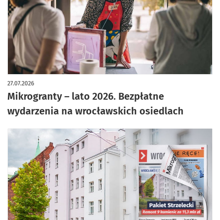
artykuł z galerią zdjęć
27.07.2026
Mikrogranty – lato 2026. Bezpłatne
wydarzenia na wrocławskich osiedlach