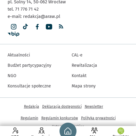
pl. Solny 14,
50-062
Wrocław
tel. 71 776 71 42
e-mail:
redakcja@araw.pl
Aktualności
CAL-e
Budżet partycypacyjny
Rewitalizacja
NGO
Kontakt
Konsultacje społeczne
Mapa strony
Inne informacje
Redakcja
Deklaracja dostępności
Newsletter
Regulamin
Regulamin konkursów
Polityka prywatności
Strona główna - wroclaw.pl
Ustawienia cookies