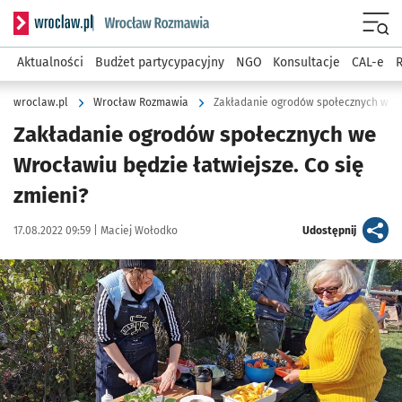
Serwis informacyjny wroclaw.pl podserwis: Rozmawia
Menu
Aktualności
Budżet partycypacyjny
NGO
Konsultacje
CAL-e
R
wroclaw.pl
Wrocław Rozmawia
Zakładanie ogrodów społecznych we Wr
Zakładanie ogrodów społecznych we
Wrocławiu będzie łatwiejsze. Co się
zmieni?
Data publikacji:
Autor:
artykuł
17.08.2022 09:59 |
Maciej Wołodko
Udostępnij
Kliknij, aby powiększyć