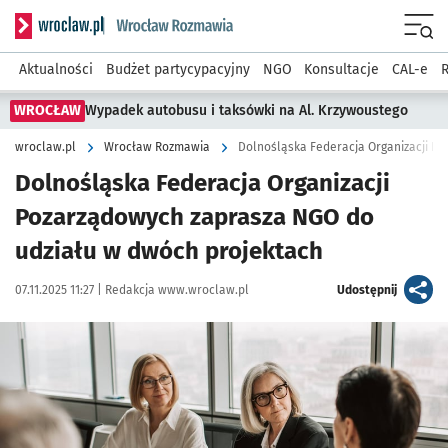
Serwis informacyjny wroclaw.pl podserwis: Rozmawia
Menu
Aktualności
Budżet partycypacyjny
NGO
Konsultacje
CAL-e
R
WROCŁAW
Wypadek autobusu i taksówki na Al. Krzywoustego
wroclaw.pl
Wrocław Rozmawia
Dolnośląska Federacja Organizacji
Pozarządowych zaprasza NGO do
udziału w dwóch projektach
Data publikacji:
Autor:
artykuł
07.11.2025 11:27 |
Redakcja www.wroclaw.pl
Udostępnij
Kliknij, aby powiększyć