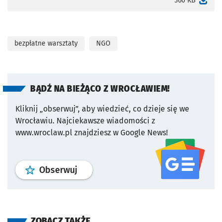
360 KB
bezpłatne warsztaty
NGO
BĄDŹ NA BIEŻĄCO Z WROCŁAWIEM!
Kliknij „obserwuj”, aby wiedzieć, co dzieje się we
Wrocławiu.
Najciekawsze wiadomości z
www.wroclaw.pl znajdziesz w Google News!
profil
google news
serwisu wroclaw
Obserwuj
ZOBACZ TAKŻE