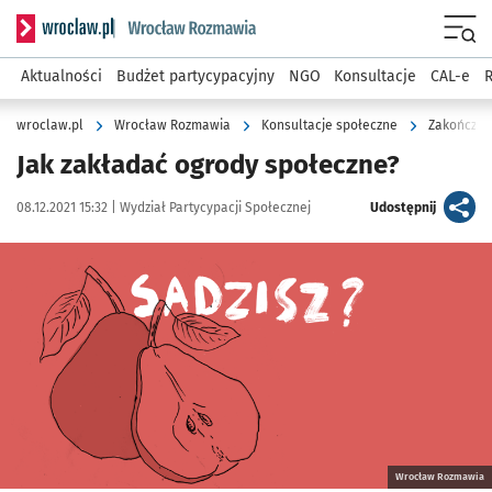
Serwis informacyjny wroclaw.pl podserwis: Rozmawia
Menu
Aktualności
Budżet partycypacyjny
NGO
Konsultacje
CAL-e
R
wroclaw.pl
Wrocław Rozmawia
Konsultacje społeczne
Zakończon
Jak zakładać ogrody społeczne?
Data publikacji:
Autor:
artykuł
08.12.2021 15:32 |
Wydział Partycypacji Społecznej
Udostępnij
Kliknij, aby zobaczyć galerię
Kliknij, aby powiększyć
Wrocław Rozmawia