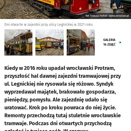
fot. Tomasz Hołod - www.wroclaw.pl
Dni otwarte w zajezdni przy ulicy Legnickiej w 2021 roku
GALERIA
16
ZDJĘĆ
Kiedy w 2016 roku upadał wrocławski Protram,
przyszłość hal dawnej zajezdni tramwajowej przy
ul. Legnickiej nie rysowała się różowo. Syndyk
wyprzedawał majątek, brakowało gospodarza,
pieniędzy, pomysłu. Ale zajezdnię udało się
uratować. Krok po kroku powraca do niej życie.
Remonty przechodzą tutaj stuletnie wrocławskie
tramwaje. Podczas dni otwartych przychodzą