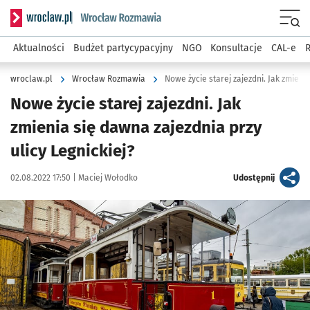
Serwis informacyjny wroclaw.pl podserwis: Rozmawia
Menu
Aktualności
Budżet partycypacyjny
NGO
Konsultacje
CAL-e
R
wroclaw.pl
Wrocław Rozmawia
Nowe życie starej zajezdni. Jak zmieni
Nowe życie starej zajezdni. Jak
zmienia się dawna zajezdnia przy
ulicy Legnickiej?
Data publikacji:
Autor:
artykuł
02.08.2022 17:50 |
Maciej Wołodko
Udostępnij
Kliknij, aby zobaczyć galerię