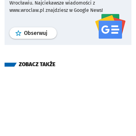
Wrocławiu.
Najciekawsze wiadomości z
www.wroclaw.pl znajdziesz w Google News!
profil
google news
serwisu wroclaw
Obserwuj
ZOBACZ TAKŻE