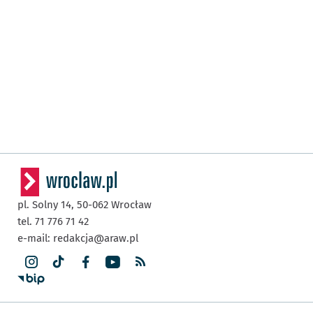
pl. Solny 14,
50-062
Wrocław
tel. 71 776 71 42
e-mail:
redakcja@araw.pl