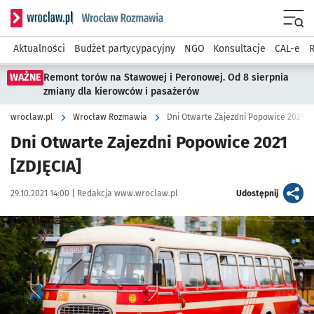
Serwis informacyjny wroclaw.pl podserwis: Rozmawia
Menu
Aktualności
Budżet partycypacyjny
NGO
Konsultacje
CAL-e
R
WAŻNE
Remont torów na Stawowej i Peronowej. Od 8 sierpnia
zmiany dla kierowców i pasażerów
wroclaw.pl
Wrocław Rozmawia
Dni Otwarte Zajezdni Popowice 2021 [Z
Dni Otwarte Zajezdni Popowice 2021
[ZDJĘCIA]
Data publikacji:
Autor:
artykuł
29.10.2021 14:00 |
Redakcja www.wroclaw.pl
Udostępnij
Kliknij, aby zobaczyć galerię
Kliknij, aby powiększyć