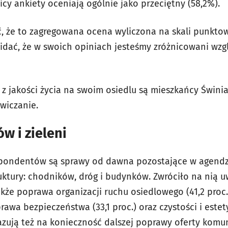
cy ankiety oceniają ogólnie jako przeciętny (58,2%).
, że to zagregowana ocena wyliczona na skali punkto
idać, że w swoich opiniach jesteśmy zróżnicowani wzg
z jakości życia na swoim osiedlu są mieszkańcy Świnia
wiczanie.
w i zieleni
spondentów są sprawy od dawna pozostające w agendzie
uktury: chodników, dróg i budynków. Zwróciło na nią u
kże poprawa organizacji ruchu osiedlowego (41,2 proc.)
prawa bezpieczeństwa (33,1 proc.) oraz czystości i estety
zują też na konieczność dalszej poprawy oferty komuni