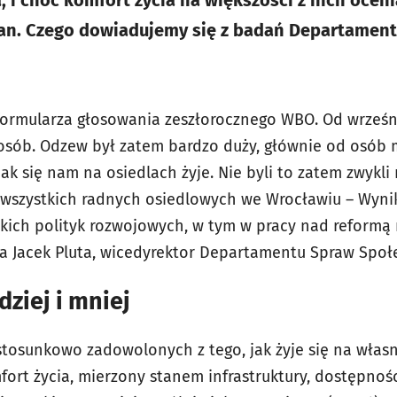
 i choć komfort życia na większości z nich oceni
an. Czego dowiadujemy się z badań Departamen
formularza głosowania zeszłorocznego WBO. Od wrześn
 osób. Odzew był zatem bardzo duży, głównie od osób
ak się nam na osiedlach żyje. Nie byli to zatem zwykl
 wszystkich radnych osiedlowych we Wrocławiu – Wyn
ich polityk rozwojowych, w tym w pracy nad reformą ra
ia Jacek Pluta, wicedyrektor Departamentu Spraw Spo
ziej i mniej
t stosunkowo zadowolonych z tego, jak żyje się na wła
fort życia, mierzony stanem infrastruktury, dostępnośc