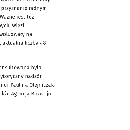
y przyznanie radnym
Ważne jest też
ych, więzi
ewoluowały na
, aktualna liczba 48
konsultowana była
rytoryczny nadzór
 dr Paulina Olejniczak-
 także Agencja Rozwoju