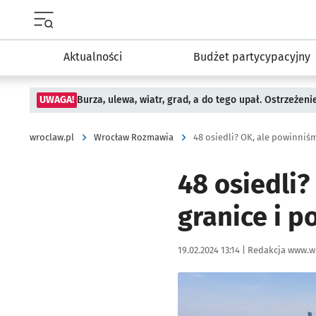
Menu główne portalu wroclaw.pl
Aktualności
Budżet partycypacyjny
UWAGA!
Burza, ulewa, wiatr, grad, a do tego upał. Ostrzeżen
wroclaw.pl
Wrocław Rozmawia
48 osiedli
granice i p
Data publikacji:
Autor:
19.02.2024 13:14 |
Redakcja www.w
Kliknij, aby powiększyć