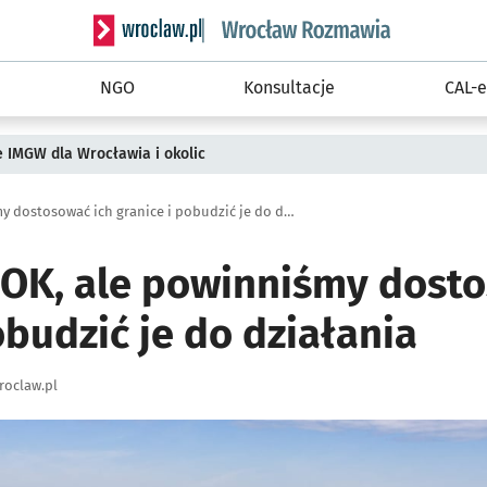
Serwis informacyjny wroclaw.pl podserwis: Rozm
NGO
Konsultacje
CAL-e
ie IMGW dla Wrocławia i okolic
48 osiedli? OK, ale powinniśmy dostosować ich granice i pobudzić je do działania
? OK, ale powinniśmy dost
obudzić je do działania
roclaw.pl