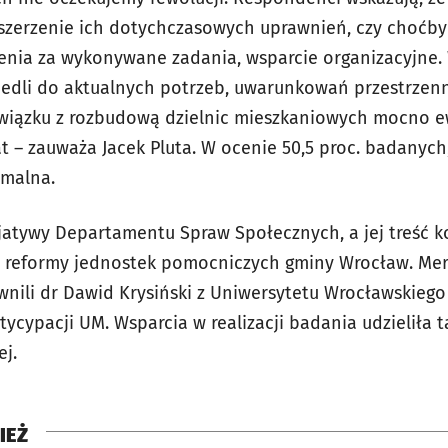
ozszerzenie ich dotychczasowych uprawnień, czy choćb
nia za wykonywane zadania, wsparcie organizacyjne. 
edli do aktualnych potrzeb, uwarunkowań przestrzenn
związku z rozbudową dzielnic mieszkaniowych mocno 
at – zauważa Jacek Pluta. W ocenie 50,5 proc. badanych
ymalna.
cjatywy Departamentu Spraw Społecznych, a jej treść 
s. reformy jednostek pomocniczych gminy Wrocław. Me
ili dr Dawid Krysiński z Uniwersytetu Wrocławskiego i
tycypacji UM. Wsparcia w realizacji badania udzieliła
ej.
IEŻ