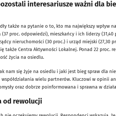
pozostali interesariusze ważni dla b
ły także na pytanie o to, kto ma największy wpływ na 
 (37 proc. odpowiedzi), mieszkańcy i ich liderzy (31,40 
ądcy nieruchomości (30 proc.) i urząd miejski (27,30 
 się także Centra Aktywności Lokalnej. Ponad 22 proc.
ość życia na osiedlu.
ak nam się żyje na osiedlu i jaki jest bieg spraw dla n
 współdziałania wielu partnerów. Kluczowi w opinii an
 pomysły oraz dobrze poinformowana i sprawna w działa
 od rewolucji
h nie oczekujemy rewolucji. Respondenci wskazują, że