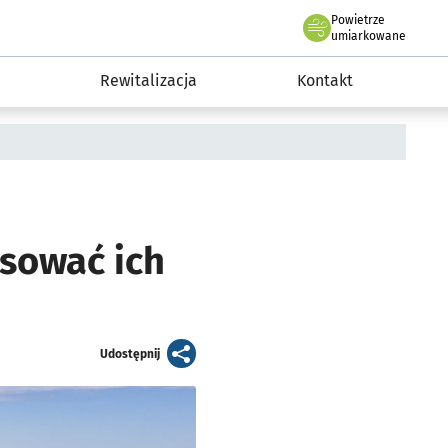
Powietrze
we Wrocławiu
awia
umiarkowane
Rewitalizacja
Kontakt
osować ich
artykuł
Udostępnij