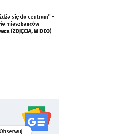
e
żdża się do centrum” -
orie mieszkańców
Trzonolinowca (ZDJĘCIA, WIDEO)
profil
google news
serwisu wroclaw.pl
Obserwuj