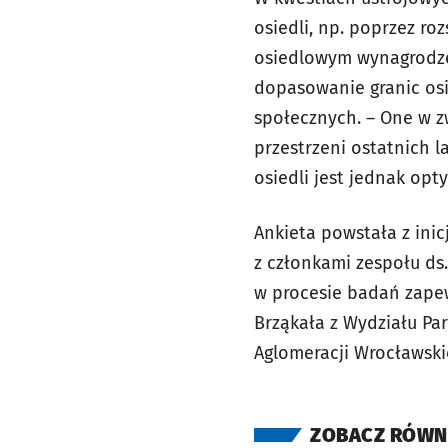
osiedli, np. poprzez r
osiedlowym wynagrodze
dopasowanie granic osi
społecznych. – One w 
przestrzeni ostatnich l
osiedli jest jednak opt
Ankieta powstała z ini
z członkami zespołu d
w procesie badań zapewn
Brząkała z Wydziału Par
Aglomeracji Wrocławski
ZOBACZ RÓWN