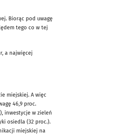
wej. Biorąc pod uwagę
lędem tego co w tej
r, a najwięcej
 miejskiej. A więc
wagę 46,9 proc.
, inwestycje w zieleń
ki osiedla (32 proc.).
kacji miejskiej na