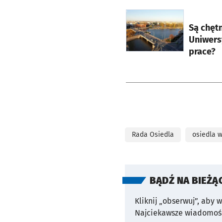
otworzy się w nowej ka
Są chęt
Uniwers
prace?
Rada Osiedla
osiedla 
BĄDŹ NA BIEŻĄ
Kliknij „obserwuj”, aby 
Najciekawsze wiadomośc