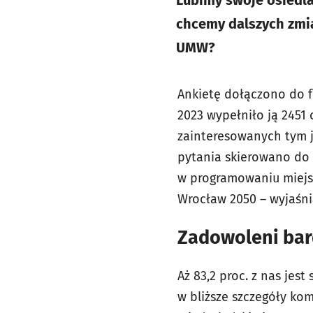
Lubimy swoje osiedla,
chcemy dalszych zmi
UMW?
Ankietę dołączono do 
2023 wypełniło ją 2451
zainteresowanych tym j
pytania skierowano do
w programowaniu miejsk
Wrocław 2050 – wyjaśn
Zadowoleni bard
Aż 83,2 proc. z nas jes
w bliższe szczegóły kom