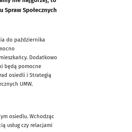
amy nie najgorzej, to
tu Spraw Społecznych
ia do października
 mocno
i mieszkańcy. Dodatkowo
iki będą pomocne
d osiedli i Strategią
łecznych UMW.
snym osiedlu. Wchodząc
ią usług czy relacjami