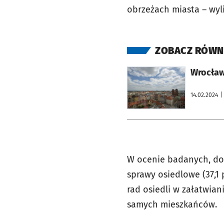
obrzeżach miasta – wyli
ZOBACZ RÓWN
otworzy się w nowej karcie
Wrocław
14.02.2024
|
W ocenie badanych, do 
sprawy osiedlowe (37,1 
rad osiedli w załatwian
samych mieszkańców.