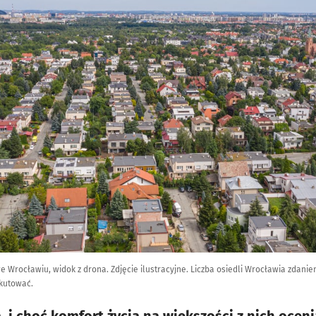
Wrocławiu, widok z drona. Zdjęcie ilustracyjne. Liczba osiedli Wrocławia zdanie
skutować.