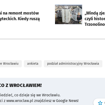
rcie
otworzy się w nowej karci
ni na remont mostów
„Windą zje
yteckich. Kiedy ruszą
czyli hist
we Wrocławiu
ankieta
podział administracyjny Wrocławia
CO Z WROCŁAWIEM!
wiedzieć, co dzieje się we Wrocławiu.
i z www.wroclaw.pl znajdziesz w Google News!