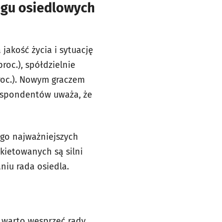
iegu osiedlowych
jakość życia i sytuację
proc.), spółdzielnie
proc.). Nowym graczem
 respondentów uważa, że
iego najważniejszych
kietowanych są silni
niu rada osiedla.
 warto wesprzeć rady