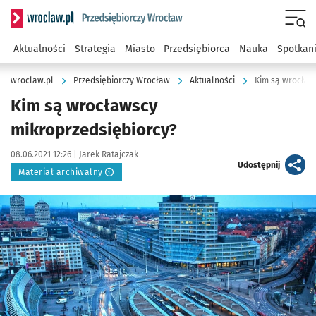
Serwis informacyjny wroclaw.pl podserwis: Strategia rozwo
Menu
Aktualności
Strategia
Miasto
Przedsiębiorca
Nauka
Spotkan
wroclaw.pl
Przedsiębiorczy Wrocław
Aktualności
Kim są wrocław
Kim są wrocławscy
mikroprzedsiębiorcy?
Data publikacji:
Autor:
08.06.2021 12:26 |
Jarek Ratajczak
artykuł
Udostępnij
Materiał archiwalny
Kliknij, aby powiększyć