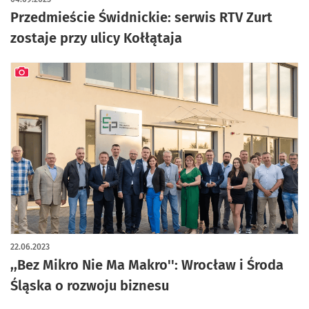
Przedmieście Świdnickie: serwis RTV Zurt
zostaje przy ulicy Kołłątaja
artykuł z galerią zdjęć
22.06.2023
,,Bez Mikro Nie Ma Makro'': Wrocław i Środa
Śląska o rozwoju biznesu