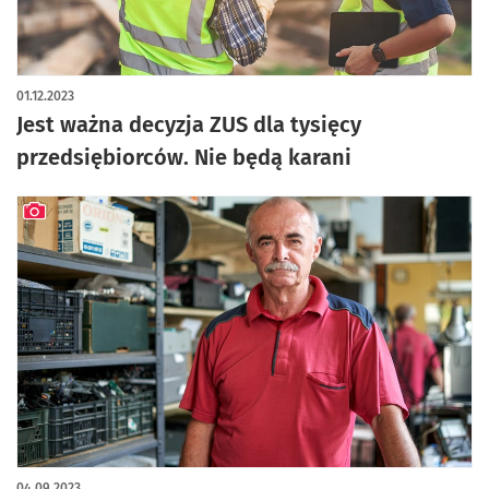
01.12.2023
Jest ważna decyzja ZUS dla tysięcy
przedsiębiorców. Nie będą karani
artykuł z galerią zdjęć
04.09.2023