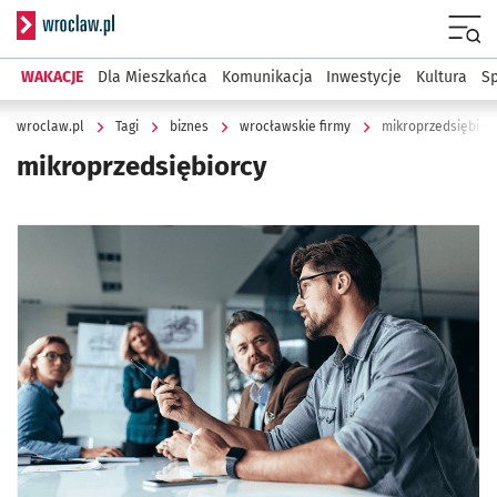
Serwis informacyjny wroclaw.pl
Menu
WAKACJE
Dla Mieszkańca
Komunikacja
Inwestycje
Kultura
Sp
wroclaw.pl
Tagi
biznes
wrocławskie firmy
mikroprzedsiębior
mikroprzedsiębiorcy