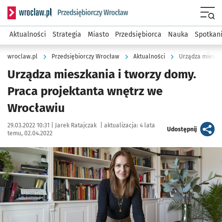
Serwis informacyjny wroclaw.pl podserwis: Strategia rozwo
Menu
Aktualności
Strategia
Miasto
Przedsiębiorca
Nauka
Spotkan
wroclaw.pl
Przedsiębiorczy Wrocław
Aktualności
Urządza mieszka
Urządza mieszkania i tworzy domy.
Praca projektanta wnętrz we
Wrocławiu
Data publikacji:
Autor:
29.03.2022 10:31 |
Jarek Ratajczak
|
aktualizacja:
4 lata
artykuł
Udostępnij
temu, 02.04.2022
Kliknij, aby zobaczyć galerię
Kliknij, aby powiększyć