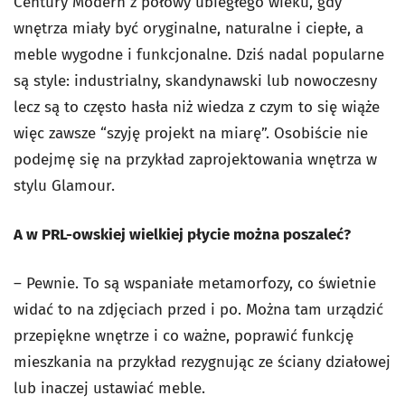
Century Modern z połowy ubiegłego wieku, gdy
wnętrza miały być oryginalne, naturalne i ciepłe, a
meble wygodne i funkcjonalne. Dziś nadal popularne
są style: industrialny, skandynawski lub nowoczesny
lecz są to często hasła niż wiedza z czym to się wiąże
więc zawsze “szyję projekt na miarę”. Osobiście nie
podejmę się na przykład zaprojektowania wnętrza w
stylu Glamour.
A w PRL-owskiej wielkiej płycie można poszaleć?
– Pewnie. To są wspaniałe metamorfozy, co świetnie
widać to na zdjęciach przed i po. Można tam urządzić
przepiękne wnętrze i co ważne, poprawić funkcję
mieszkania na przykład rezygnując ze ściany działowej
lub inaczej ustawiać meble.