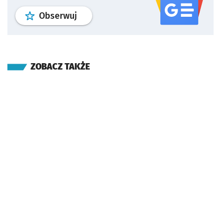
profil
google news
serwisu wroclaw
Obserwuj
ZOBACZ TAKŻE