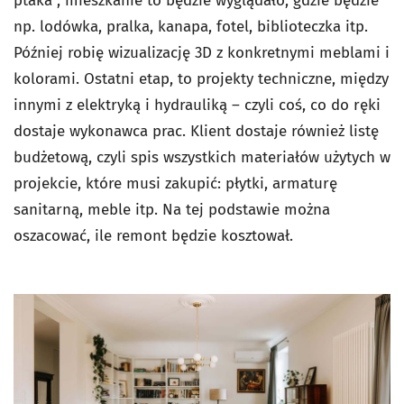
ptaka”, mieszkanie to będzie wyglądało, gdzie będzie
np. lodówka, pralka, kanapa, fotel, biblioteczka itp.
Później robię wizualizację 3D z konkretnymi meblami i
kolorami. Ostatni etap, to projekty techniczne, między
innymi z elektryką i hydrauliką – czyli coś, co do ręki
dostaje wykonawca prac. Klient dostaje również listę
budżetową, czyli spis wszystkich materiałów użytych w
projekcie, które musi zakupić: płytki, armaturę
sanitarną, meble itp. Na tej podstawie można
oszacować, ile remont będzie kosztował.