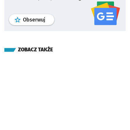
profil
google news
serwisu wroclaw
Obserwuj
ZOBACZ TAKŻE