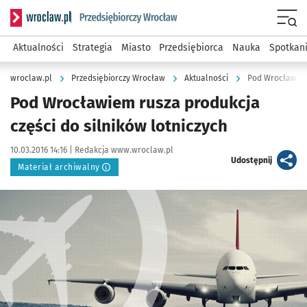
Serwis informacyjny wroclaw.pl podserwis: Strategia rozwo
Menu
Aktualności
Strategia
Miasto
Przedsiębiorca
Nauka
Spotkan
wroclaw.pl
Przedsiębiorczy Wrocław
Aktualności
Pod Wrocławiem 
Pod Wrocławiem rusza produkcja
części do silników lotniczych
Data publikacji:
Autor:
10.03.2016 14:16 |
Redakcja www.wroclaw.pl
artykuł
Udostępnij
Materiał archiwalny
Kliknij, aby powiększyć