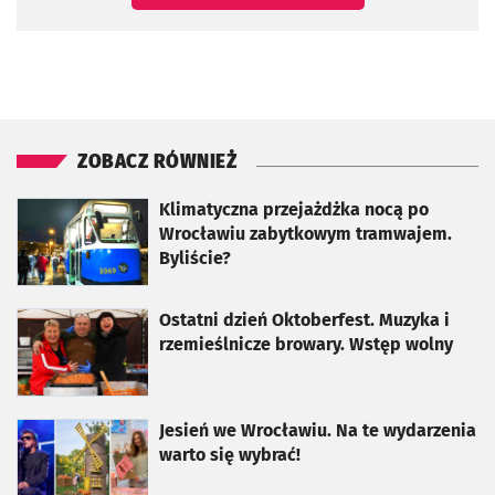
ZOBACZ RÓWNIEŻ
otworzy się w nowej karcie
Klimatyczna przejażdżka nocą po
Wrocławiu zabytkowym tramwajem.
Byliście?
otworzy się w nowej karcie
Ostatni dzień Oktoberfest. Muzyka i
rzemieślnicze browary. Wstęp wolny
otworzy się w nowej karcie
Jesień we Wrocławiu. Na te wydarzenia
warto się wybrać!