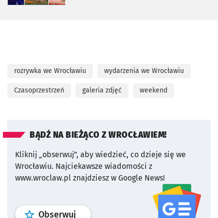
rozrywka we Wrocławiu
wydarzenia we Wrocławiu
Czasoprzestrzeń
galeria zdjęć
weekend
BĄDŹ NA BIEŻĄCO Z WROCŁAWIEM!
Kliknij „obserwuj”, aby wiedzieć, co dzieje się we
Wrocławiu.
Najciekawsze wiadomości z
www.wroclaw.pl znajdziesz w Google News!
profil
google news
serwisu wroclaw
Obserwuj