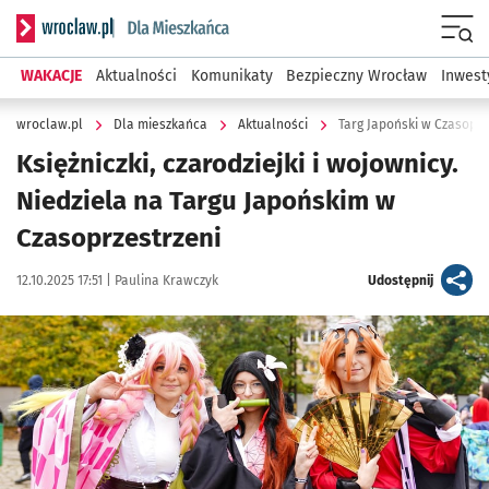
Serwis informacyjny wroclaw.pl podserwis: Dla mieszkańca
Menu
WAKACJE
Aktualności
Komunikaty
Bezpieczny Wrocław
Inwest
wroclaw.pl
Dla mieszkańca
Aktualności
Targ Japoński w Czasoprz
Księżniczki, czarodziejki i wojownicy.
Niedziela na Targu Japońskim w
Czasoprzestrzeni
Data publikacji:
Autor:
artykuł
12.10.2025 17:51 |
Paulina Krawczyk
Udostępnij
Kliknij, aby zobaczyć galerię