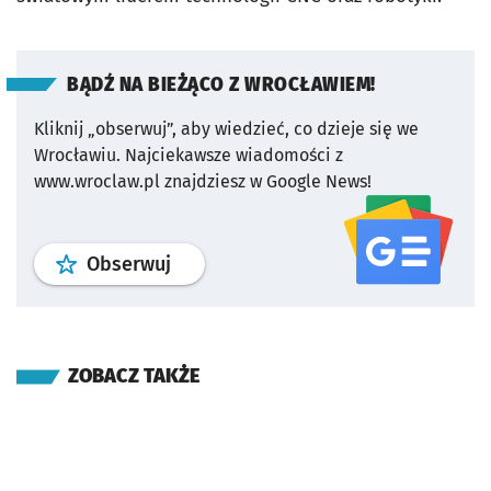
BĄDŹ NA BIEŻĄCO Z WROCŁAWIEM!
Kliknij „obserwuj”, aby wiedzieć, co dzieje się we
Wrocławiu.
Najciekawsze wiadomości z
www.wroclaw.pl znajdziesz w Google News!
profil
google news
serwisu wroclaw
Obserwuj
ZOBACZ TAKŻE