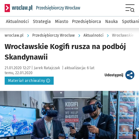
Serwis informacyjny wroclaw.pl podserwis: Strategia rozwo
Menu
Aktualności
Strategia
Miasto
Przedsiębiorca
Nauka
Spotkan
wroclaw.pl
Przedsiębiorczy Wrocław
Aktualności
Wrocławskie Kog
Wrocławskie Kogifi rusza na podbój
Skandynawii
Data publikacji:
Autor:
21.01.2020 12:27 |
Jarek Ratajczak
|
aktualizacja:
6 lat
temu, 22.01.2020
artykuł
Udostępnij
Materiał archiwalny
Kliknij, aby powiększyć