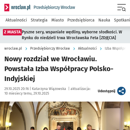
Serwis informacyjny wroclaw.pl podserwis: Strategia rozwo
Menu
Aktualności
Strategia
Miasto
Przedsiębiorca
Nauka
Spotkan
Z MIASTA
Pyszne sery, wspaniałe wędliny, wyborne słodkości. W
Rynku do niedzieli trwa Wrocławska Feta [ZDJĘCIA]
wroclaw.pl
Przedsiębiorczy Wrocław
Aktualności
Izba Współpracy
Nowy rozdział we Wrocławiu.
Powstała Izba Współpracy Polsko-
Indyjskiej
Data publikacji:
Autor:
29.10.2025 20:16 |
Katarzyna Wiązowska
|
aktualizacja:
artykuł
Udostępnij
10 miesiecy temu, 29.10.2025
Kliknij, aby zobaczyć galerię
Kliknij, aby powiększyć