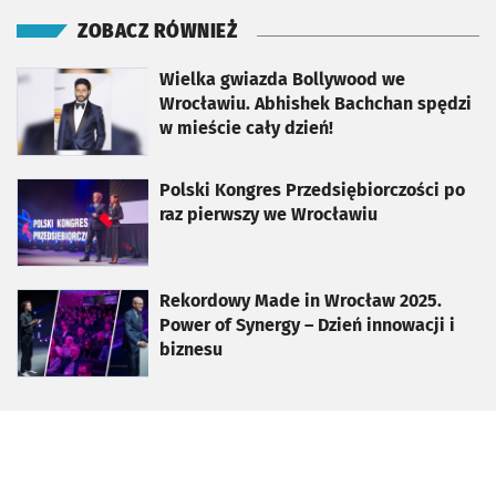
ZOBACZ RÓWNIEŻ
otworzy się w nowej karcie
Wielka gwiazda Bollywood we
Wrocławiu. Abhishek Bachchan spędzi
w mieście cały dzień!
otworzy się w nowej karcie
Polski Kongres Przedsiębiorczości po
raz pierwszy we Wrocławiu
otworzy się w nowej karcie
Rekordowy Made in Wrocław 2025.
Power of Synergy – Dzień innowacji i
biznesu