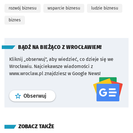
rozwój biznesu
wsparcie biznesu
ludzie biznesu
biznes
BĄDŹ NA BIEŻĄCO Z WROCŁAWIEM!
Kliknij „obserwuj”, aby wiedzieć, co dzieje się we
Wrocławiu.
Najciekawsze wiadomości z
www.wroclaw.pl znajdziesz w Google News!
profil
google news
serwisu wroclaw
Obserwuj
ZOBACZ TAKŻE