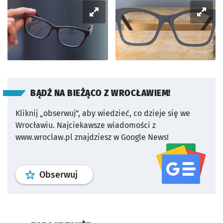
BĄDŹ NA BIEŻĄCO Z WROCŁAWIEM!
Kliknij „obserwuj”, aby wiedzieć, co dzieje się we
Wrocławiu.
Najciekawsze wiadomości z
www.wroclaw.pl znajdziesz w Google News!
profil
google news
serwisu wroclaw
Obserwuj