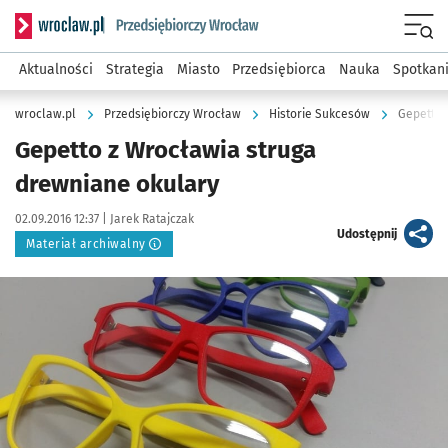
Serwis informacyjny wroclaw.pl podserwis: Strategia rozwo
Menu
Aktualności
Strategia
Miasto
Przedsiębiorca
Nauka
Spotkan
wroclaw.pl
Przedsiębiorczy Wrocław
Historie Sukcesów
Gepetto 
Gepetto z Wrocławia struga
drewniane okulary
Data publikacji:
Autor:
02.09.2016 12:37 |
Jarek Ratajczak
artykuł
Udostępnij
Materiał archiwalny
Kliknij, aby powiększyć