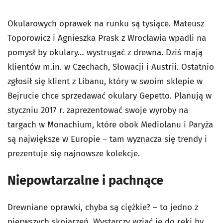
Okularowych oprawek na runku są tysiące. Mateusz
Toporowicz i Agnieszka Prask z Wrocławia wpadli na
pomysł by okulary… wystrugać z drewna. Dziś mają
klientów m.in. w Czechach, Słowacji i Austrii. Ostatnio
zgłosił się klient z Libanu, który w swoim sklepie w
Bejrucie chce sprzedawać okulary Gepetto. Planują w
styczniu 2017 r. zaprezentować swoje wyroby na
targach w Monachium, które obok Mediolanu i Paryża
są największe w Europie – tam wyznacza się trendy i
prezentuje się najnowsze kolekcje.
Niepowtarzalne i pachnące
Drewniane oprawki, chyba są ciężkie? – to jedno z
pierwszych skojarzeń. Wystarczy wziąć je do ręki by