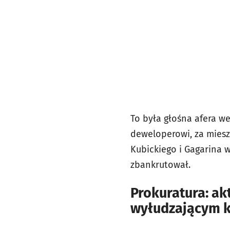
To była głośna afera w
deweloperowi, za mieszk
Kubickiego i Gagarina 
zbankrutował.
Prokuratura: a
wyłudzającym k