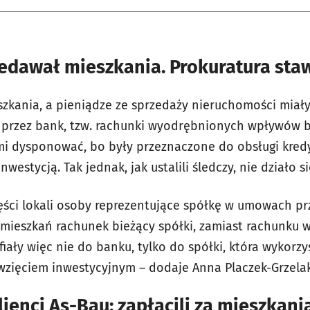
edawał mieszkania. Prokuratura staw
zkania, a pieniądze ze sprzedaży nieruchomości miały 
 przez bank, tzw. rachunki wyodrębnionych wpływów 
mi dysponować, bo były przeznaczone do obsługi kre
nwestycją. Tak jednak, jak ustalili śledczy, nie działo
ęści lokali osoby reprezentujące spółkę w umowach 
ieszkań rachunek bieżący spółki, zamiast rachunku
iały więc nie do banku, tylko do spółki, która wykorzy
wzięciem inwestycyjnym – dodaje Anna Placzek-Grzelak
enci As-Bau: zapłacili za mieszkania,