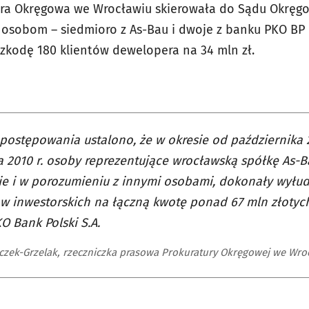
tura Okręgowa we Wrocławiu skierowała do Sądu Okręg
 osobom – siedmioro z As-Bau i dwoje z banku PKO BP 
szkodę 180 klientów dewelopera na 34 mln zł.
postępowania ustalono, że w okresie od października 
a 2010 r. osoby reprezentujące wrocławską spółkę As-Ba
e i w porozumieniu z innymi osobami, dokonały wyłud
w inwestorskich na łączną kwotę ponad 67 mln złotyc
O Bank Polski S.A.
czek-Grzelak, rzeczniczka prasowa Prokuratury Okręgowej we Wro