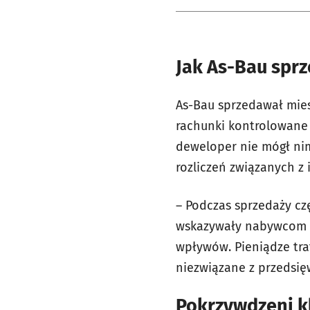
Jak As-Bau sprz
As-Bau sprzedawał mies
rachunki kontrolowane
deweloper nie mógł ni
rozliczeń związanych z i
– Podczas sprzedaży cz
wskazywały nabywcom m
wpływów. Pieniądze traf
niezwiązane z przedsię
Pokrzywdzeni kli