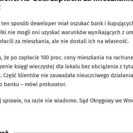
ć
 ten sposób deweloper miał oszukać bank i kupującyc
łki nie mogli oni uzyskać warunków wynikających z u
łacili za mieszkania, ale nie dostali ich na własność.
że po zapłacie 100 proc. ceny mieszkania na rachune
enie księgi wieczystej dla lokalu bez obciążenia z tyt
. Część klientów nie zauważała nieuczciwego działania 
do banku – mówi prokurator.
ej sprawie, na razie nie wiadomo. Sąd Okręgowy we Wr