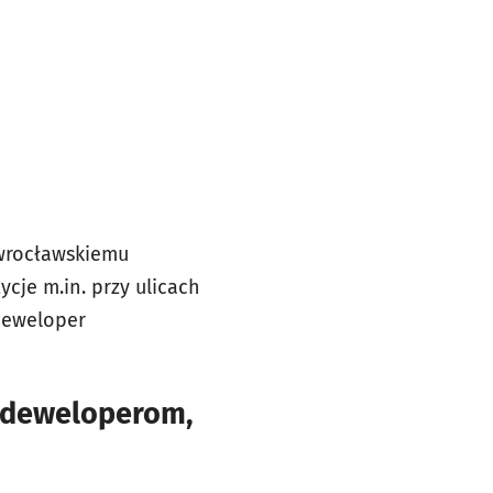
 wrocławskiemu
ycje m.in. przy ulicach
deweloper
m deweloperom,