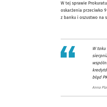
W tej sprawie Prokura
oskarżenia przeciwko 9
z banku i oszustwo na 
W toku 
sierpni
wspólni
kredytó
błąd PK
Anna Pla