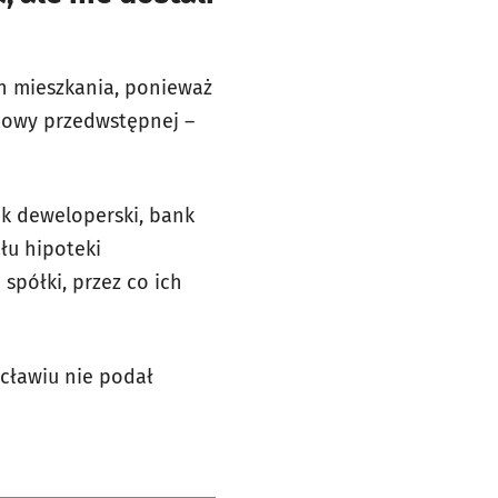
h mieszkania, ponieważ
mowy przedwstępnej –
k deweloperski, bank
ułu hipoteki
spółki, przez co ich
ocławiu nie podał