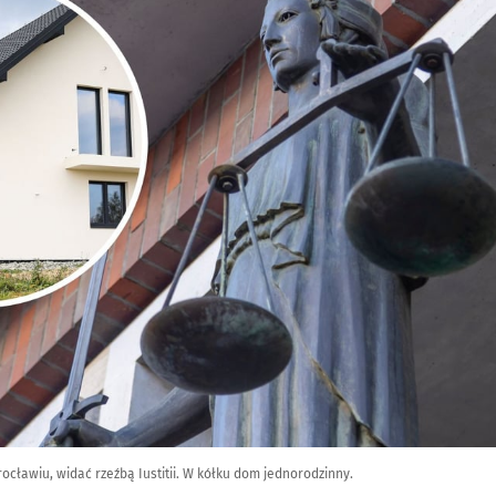
ławiu, widać rzeźbą Iustitii. W kółku dom jednorodzinny.