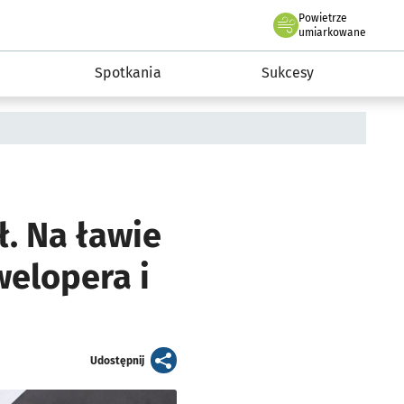
Powietrze
we Wrocławiu
a rozwoju przedsiębiorczości miasta Wrocławia
umiarkowane
Spotkania
Sukcesy
ł. Na ławie
elopera i
artykuł
Udostępnij