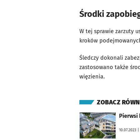
Środki zapobieg
W tej sprawie zarzuty u
kroków podejmowanych
Śledczy dokonali zabe
zastosowano także środ
więzienia.
ZOBACZ RÓWN
otworzy się w nowej karcie
Pierwsi
10.07.2023
|