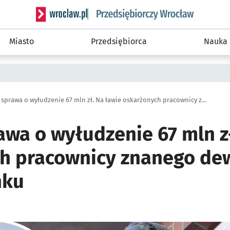
Serwis informacyjny wroclaw.pl podserwis: Strategi
Miasto
Przedsiębiorca
Nauka
a
Głośna sprawa o wyłudzenie 67 mln zł. Na ławie oskarżonych pracownicy znanego dewelopera i dużego banku
awa o wyłudzenie 67 mln z
h pracownicy znanego dew
nku