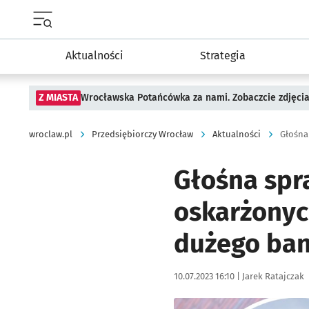
Menu główne portalu wroclaw.pl
Aktualności
Strategia
Z MIASTA
Wrocławska Potańcówka za nami. Zobaczcie zdjęci
wroclaw.pl
Przedsiębiorczy Wrocław
Aktualności
Głośna spr
oskarżonyc
dużego ba
Data publikacji:
Autor:
10.07.2023 16:10 |
Jarek Ratajczak
Kliknij, aby powiększyć