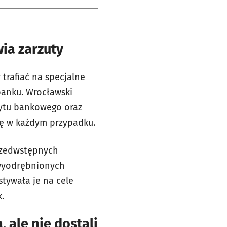
ia zarzuty
trafiać na specjalne
banku. Wrocławski
dytu bankowego oraz
 się w każdym przypadku.
przedwstępnych
 wyodrębnionych
stywała je na cele
.
 ale nie dostali