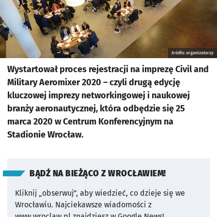
źródło: organizatorzy
Wystartował proces rejestracji na imprezę Civil and
Military Aeromixer 2020 – czyli drugą edycję
kluczowej imprezy networkingowej i naukowej
branży aeronautycznej, która odbędzie się 25
marca 2020 w Centrum Konferencyjnym na
Stadionie Wrocław.
BĄDŹ NA BIEŻĄCO Z WROCŁAWIEM!
Kliknij „obserwuj”, aby wiedzieć, co dzieje się we
Wrocławiu.
Najciekawsze wiadomości z
www.wroclaw.pl znajdziesz w Google News!