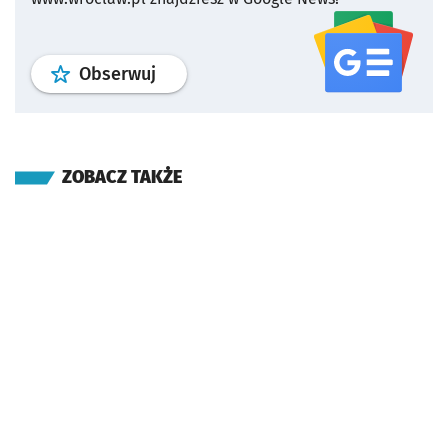
profil
google news
serwisu wroclaw
Obserwuj
ZOBACZ TAKŻE