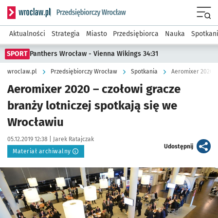
Serwis informacyjny wroclaw.pl podserwis: Strategia rozwo
Menu
Aktualności
Strategia
Miasto
Przedsiębiorca
Nauka
Spotkan
SPORT
Panthers Wrocław - Vienna Wikings 34:31
wroclaw.pl
Przedsiębiorczy Wrocław
Spotkania
Aeromixer 2020 – 
Aeromixer 2020 – czołowi gracze
branży lotniczej spotkają się we
Wrocławiu
Data publikacji:
Autor:
05.12.2019 12:38 |
Jarek Ratajczak
artykuł
Udostępnij
Materiał archiwalny
Kliknij, aby powiększyć