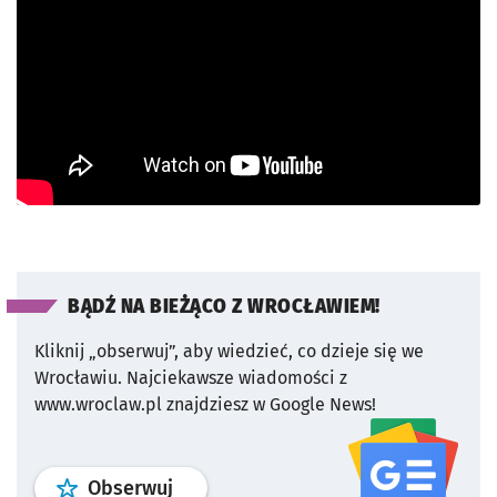
BĄDŹ NA BIEŻĄCO Z WROCŁAWIEM!
Kliknij „obserwuj”, aby wiedzieć, co dzieje się we
Wrocławiu.
Najciekawsze wiadomości z
www.wroclaw.pl znajdziesz w Google News!
profil
google news
serwisu wroclaw
Obserwuj