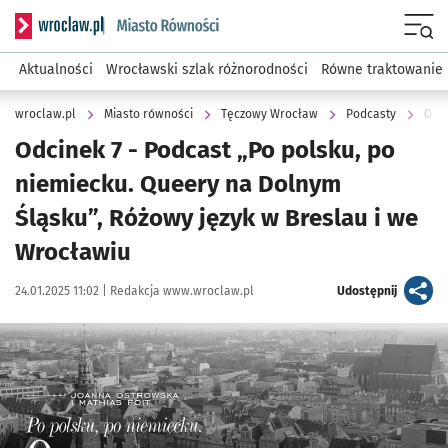
Serwis informacyjny wroclaw.pl podserwis: Miasto równości
Menu
Aktualności
Wrocławski szlak różnorodności
Równe traktowanie
wroclaw.pl
Miasto równości
Tęczowy Wrocław
Podcasty
Odcinek 7 - Podcast „Po polsku, po
niemiecku. Queery na Dolnym
Śląsku”, Różowy język w Breslau i we
Wrocławiu
Data publikacji:
Autor:
artykuł
24.01.2025 11:02 |
Redakcja www.wroclaw.pl
Udostępnij
Kliknij, aby powiększyć