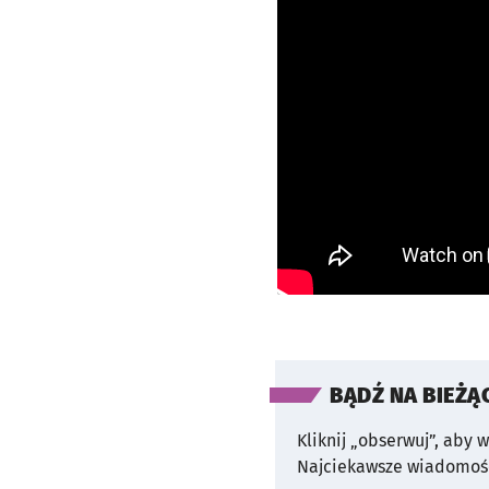
BĄDŹ NA BIEŻĄ
Kliknij „obserwuj”, aby 
Najciekawsze wiadomośc