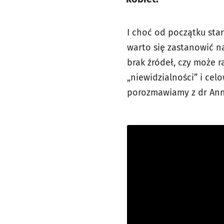
I choć od początku sta
warto się zastanowić n
brak źródeł, czy może 
„niewidzialności” i cel
porozmawiamy z dr Anną