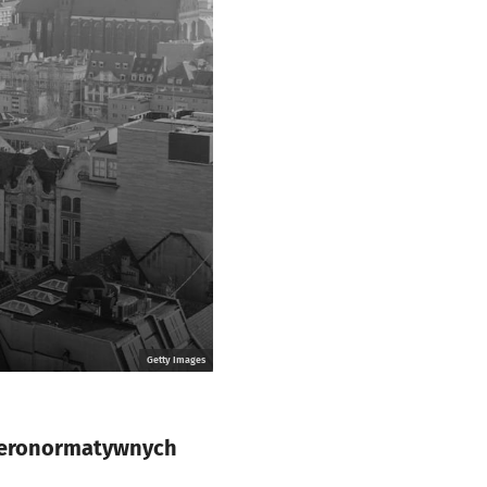
Getty Images
eteronormatywnych