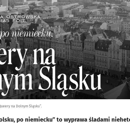
Queery na Dolnym Śląsku”.
polsku, po niemiecku” to wyprawa śladami nieh