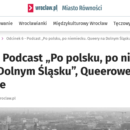
Serwis informacyjny wroclaw.pl podserwis: Mias
owanie
Wrocławianki
Międzykulturowy Wrocław
Tęczow
 Podcast „Po polsku, po n
Dolnym Śląsku”, Queerowe
ne
roclaw.pl