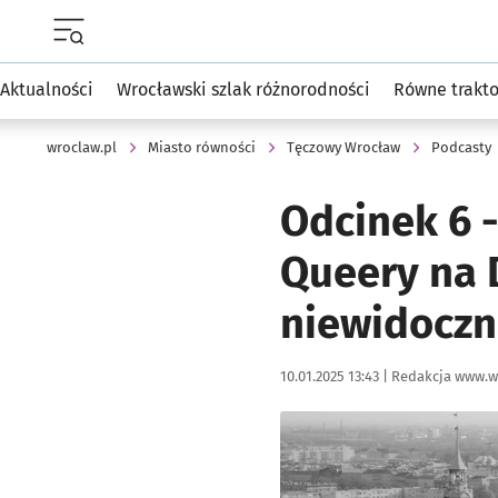
Menu główne portalu wroclaw.pl
Aktualności
Wrocławski szlak różnorodności
Równe trakt
wroclaw.pl
Miasto równości
Tęczowy Wrocław
Podcasty
Odcinek 6 -
Queery na 
niewidocz
Data publikacji:
Autor:
10.01.2025 13:43 |
Redakcja www.w
Kliknij, aby powiększyć