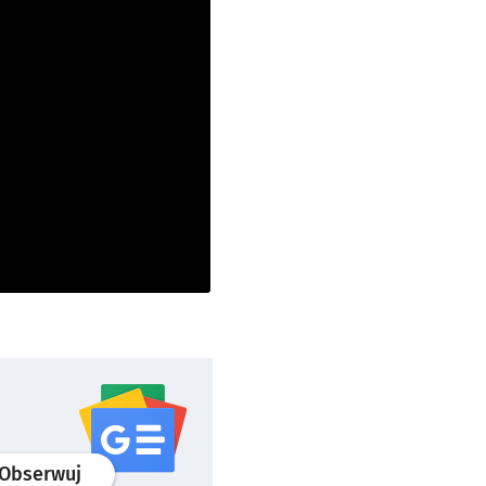
profil
google news
serwisu wroclaw.pl
Obserwuj