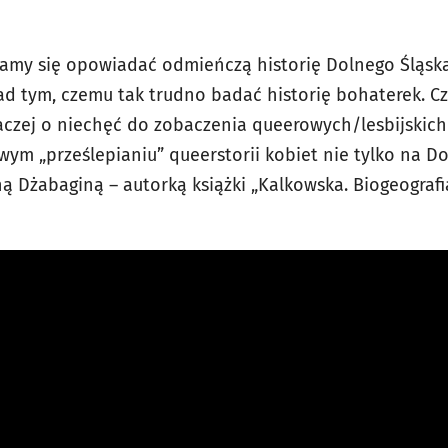
ramy się opowiadać odmieńczą historię Dolnego Śląsk
ad tym, czemu tak trudno badać historię bohaterek. Cz
raczej o niechęć do zobaczenia queerowych/lesbijskich
owym „prześlepianiu” queerstorii kobiet nie tylko na D
 Dżabaginą – autorką książki „Kalkowska. Biogeografia