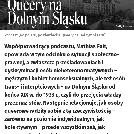
Getty Images
Podcast „Po polsku, po niemiecku. Queery na Dolnym Śląsku”.
Współprowadzący podcastu, Mathias Foit,
opowiada w tym odcinku o sytuacji społeczno-
prawnej, a zwłaszcza prześladowaniach i
dyskryminacji osób nieheteronormatywnych –
mężczyzn i kobiet homoseksualnych, ale też osób
trans- i interpłciowych – na Dolnym Śląsku od
końca XIX w. do 1933 r., czyli do przejęcia władzy
przez nazistów. Następnie relacjonuje, jak osoby
queerowe radziły sobie z tą rzeczywistością –
zarówno na poziomie indywidualnym, jak i
kolektywnym – przede wszystkim zaś, jak