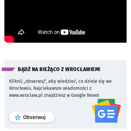
BĄDŹ NA BIEŻĄCO Z WROCŁAWIEM!
Kliknij „obserwuj”, aby wiedzieć, co dzieje się we
Wrocławiu.
Najciekawsze wiadomości z
www.wroclaw.pl znajdziesz w Google News!
profil
google news
serwisu wroclaw
Obserwuj