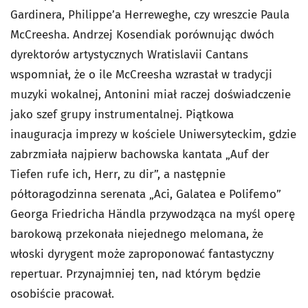
Gardinera, Philippe’a Herreweghe, czy wreszcie Paula
McCreesha. Andrzej Kosendiak porównując dwóch
dyrektorów artystycznych Wratislavii Cantans
wspomniał, że o ile McCreesha wzrastał w tradycji
muzyki wokalnej, Antonini miał raczej doświadczenie
jako szef grupy instrumentalnej. Piątkowa
inauguracja imprezy w kościele Uniwersyteckim, gdzie
zabrzmiała najpierw bachowska kantata „Auf der
Tiefen rufe ich, Herr, zu dir”, a następnie
półtoragodzinna serenata „Aci, Galatea e Polifemo”
Georga Friedricha Händla przywodząca na myśl operę
barokową przekonała niejednego melomana, że
włoski dyrygent może zaproponować fantastyczny
repertuar. Przynajmniej ten, nad którym będzie
osobiście pracował.