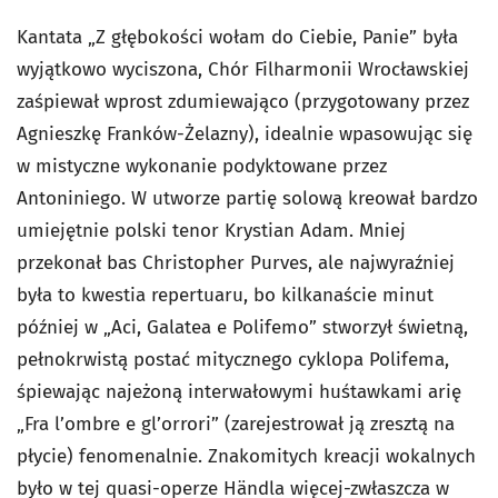
Kantata „Z głębokości wołam do Ciebie, Panie” była
wyjątkowo wyciszona, Chór Filharmonii Wrocławskiej
zaśpiewał wprost zdumiewająco (przygotowany przez
Agnieszkę Franków-Żelazny), idealnie wpasowując się
w mistyczne wykonanie podyktowane przez
Antoniniego. W utworze partię solową kreował bardzo
umiejętnie polski tenor Krystian Adam. Mniej
przekonał bas Christopher Purves, ale najwyraźniej
była to kwestia repertuaru, bo kilkanaście minut
później w „Aci, Galatea e Polifemo” stworzył świetną,
pełnokrwistą postać mitycznego cyklopa Polifema,
śpiewając najeżoną interwałowymi huśtawkami arię
„Fra l’ombre e gl’orrori” (zarejestrował ją zresztą na
płycie) fenomenalnie. Znakomitych kreacji wokalnych
było w tej quasi-operze Händla więcej-zwłaszcza w