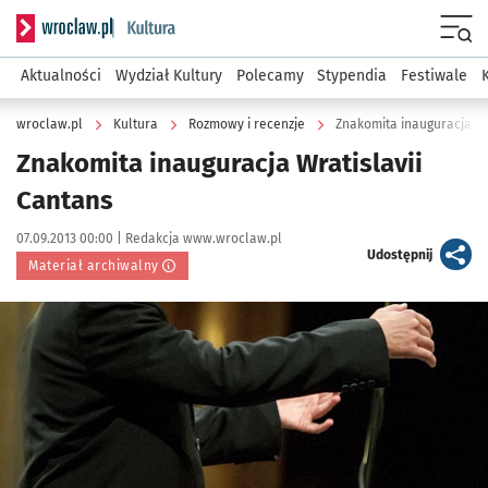
Serwis informacyjny wroclaw.pl podserwis: Kultura
Menu
Aktualności
Wydział Kultury
Polecamy
Stypendia
Festiwale
wroclaw.pl
Kultura
Rozmowy i recenzje
Znakomita inauguracja Wr
Znakomita inauguracja Wratislavii
Cantans
Data publikacji:
Autor:
07.09.2013 00:00 |
Redakcja www.wroclaw.pl
artykuł
Udostępnij
Materiał archiwalny
Kliknij, aby powiększyć