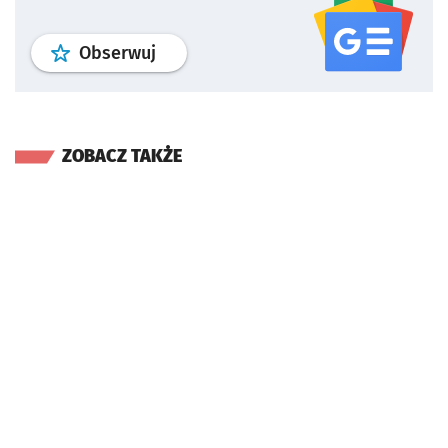
profil
google news
serwisu wroclaw
Obserwuj
ZOBACZ TAKŻE