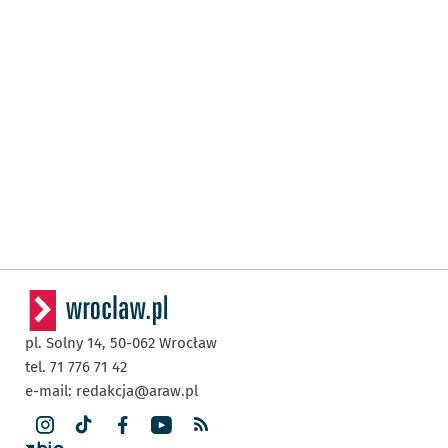
pl. Solny 14,
50-062
Wrocław
tel. 71 776 71 42
e-mail:
redakcja@araw.pl