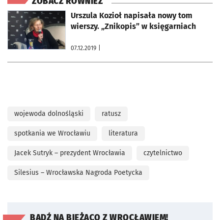
ZOBACZ RÓWNIEŻ
otworzy się w nowej karcie
Urszula Kozioł napisała nowy tom
wierszy. „Znikopis” w księgarniach
07.12.2019
|
wojewoda dolnośląski
ratusz
spotkania we Wrocławiu
literatura
Jacek Sutryk – prezydent Wrocławia
czytelnictwo
Silesius – Wrocławska Nagroda Poetycka
BĄDŹ NA BIEŻĄCO Z WROCŁAWIEM!