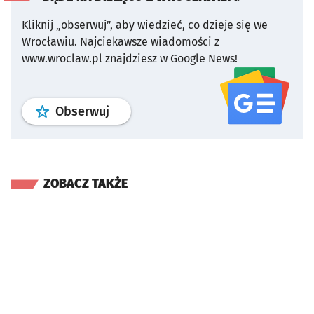
Kliknij „obserwuj”, aby wiedzieć, co dzieje się we
Wrocławiu.
Najciekawsze wiadomości z
www.wroclaw.pl znajdziesz w Google News!
profil
google news
serwisu wroclaw
Obserwuj
ZOBACZ TAKŻE