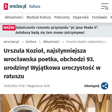
Serwis informacyjny wroclaw.pl podserwis: Kultura
Menu
Aktualności
Wydział Kultury
Polecamy
Stypendia
Festiwale
WAŻNE
Zakończenie remontu przystanku "pl. Jana Pawła II".
Autobusy będą się tam znowu zatrzymywać
wroclaw.pl
Kultura
Aktualności
Urszula Kozioł, najsłynniejsza
wrocławska poetka, obchodzi 93.
urodziny! Wyjątkowa uroczystość w
ratuszu
Data publikacji:
Autor:
artykuł
19.06.2024 17:30 |
Magdalena Talik
Udostępnij
Kliknij, aby powiększyć