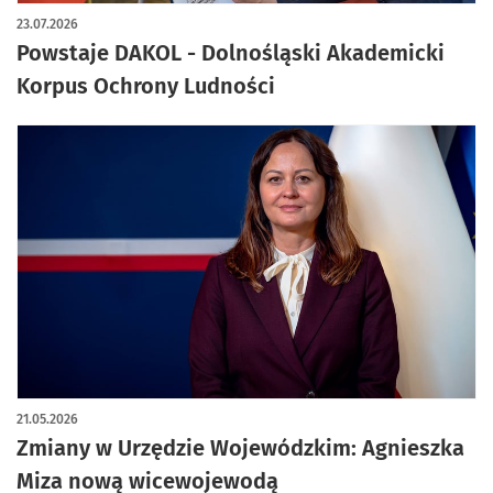
artykuł z galerią zdjęć
23.07.2026
Powstaje DAKOL - Dolnośląski Akademicki
Korpus Ochrony Ludności
21.05.2026
Zmiany w Urzędzie Wojewódzkim: Agnieszka
Miza nową wicewojewodą