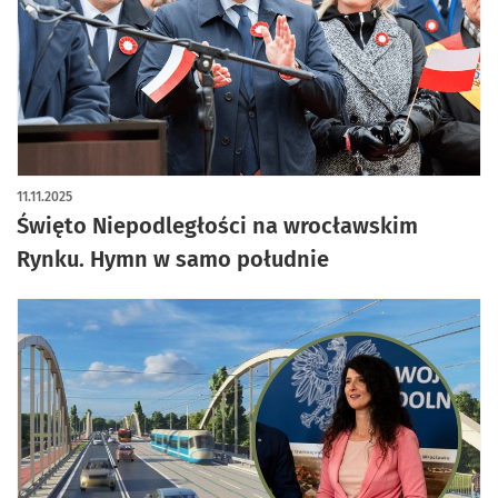
artykuł z galerią zdjęć
11.11.2025
Święto Niepodległości na wrocławskim
Rynku. Hymn w samo południe