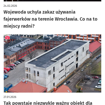
24.02.2026
Wojewoda uchyla zakaz używania
fajerwerków na terenie Wrocławia. Co na to
miejscy radni?
artykuł z galerią zdjęć
27.01.2026
Tak powstaje niezwykle ważny obiekt dla