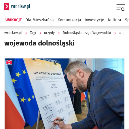
Serwis informacyjny wroclaw.pl
Menu
WAKACJE
Dla Mieszkańca
Komunikacja
Inwestycje
Kultura
Sp
wroclaw.pl
Tagi
urzędy
Dolnośląski Urząd Wojewódzki
wojew
wojewoda dolnośląski