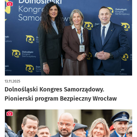
artykuł z galerią zdjęć
13.11.2025
Dolnośląski Kongres Samorządowy.
Pionierski program Bezpieczny Wrocław