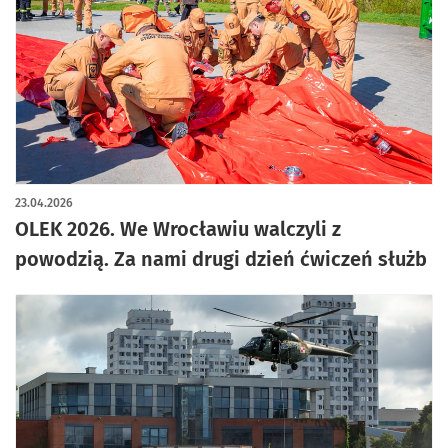
artykuł z galerią zdjęć
23.04.2026
OLEK 2026. We Wrocławiu walczyli z
powodzią. Za nami drugi dzień ćwiczeń służb