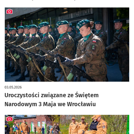
artykuł z galerią zdjęć
03.05.2026
Uroczystości związane ze Świętem
Narodowym 3 Maja we Wrocławiu