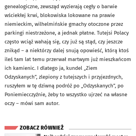
genealogiczne, zewsząd wyzierają cegły o barwie
wściekłej krwi, blokowiska lokowane na prawie
niemieckim, wilhelmińskie gmachy otoczone przez
parkingi niestrzeżone, a jednak płatne. Tutejsi Polacy
często wciąż wahają się, czy już są stąd, czy jeszcze
znikąd – a niektórzy dalej snują opowieść, którą ktoś
ileś tam lat temu przerwał martwym już mieszkańcom
ich kamienic. I dlatego ja, kundel „Ziem
Odzyskanych”, zlepiony z tutejszych i przyjezdnych,
ruszyłem w tę dziwną podróż po „Odzyskanych”, po
Poniemiecczyźnie, żeby to wszystko ujrzeć na własne
oczy – mówi sam autor.
ZOBACZ RÓWNIEŻ
otworzy się w nowej karcie