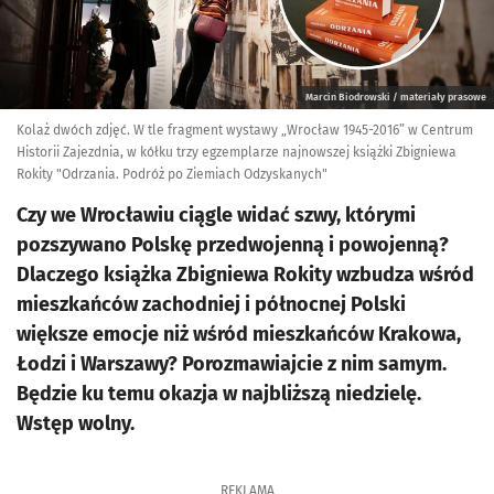
Marcin Biodrowski / materiały prasowe
Kolaż dwóch zdjęć. W tle fragment wystawy „Wrocław 1945-2016” w Centrum
Historii Zajezdnia, w kółku trzy egzemplarze najnowszej książki Zbigniewa
Rokity "Odrzania. Podróż po Ziemiach Odzyskanych"
Czy we Wrocławiu ciągle widać szwy, którymi
pozszywano Polskę przedwojenną i powojenną?
Dlaczego książka Zbigniewa Rokity wzbudza wśród
mieszkańców zachodniej i północnej Polski
większe emocje niż wśród mieszkańców Krakowa,
Łodzi i Warszawy? Porozmawiajcie z nim samym.
Będzie ku temu okazja w najbliższą niedzielę.
Wstęp wolny.
REKLAMA