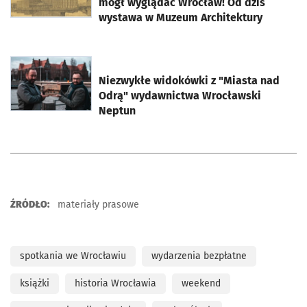
mógł wyglądać Wrocław! Od dziś
wystawa w Muzeum Architektury
otworzy się w nowej karcie
Niezwykłe widokówki z "Miasta nad
Odrą" wydawnictwa Wrocławski
Neptun
ŹRÓDŁO:
materiały prasowe
spotkania we Wrocławiu
wydarzenia bezpłatne
książki
historia Wrocławia
weekend