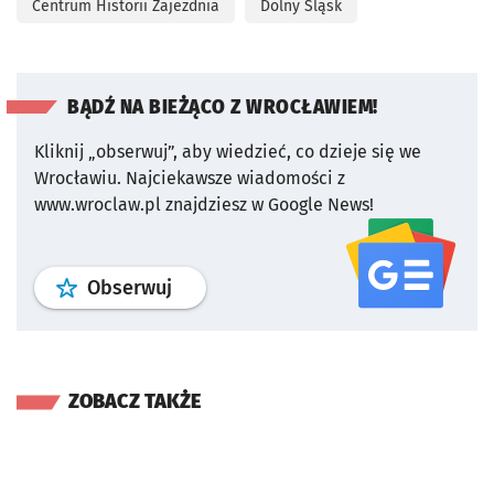
Centrum Historii Zajezdnia
Dolny Śląsk
BĄDŹ NA BIEŻĄCO Z WROCŁAWIEM!
Kliknij „obserwuj”, aby wiedzieć, co dzieje się we
Wrocławiu.
Najciekawsze wiadomości z
www.wroclaw.pl znajdziesz w Google News!
profil
google news
serwisu wroclaw
Obserwuj
ZOBACZ TAKŻE