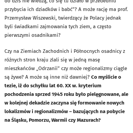
do dziś nie wiedzą, co się tu działo w przededniu
przybycia ich dziadków i babć”? A może rację ma prof.
Przemysław Wiszewski, twierdzący że Polacy jednak
byli świadkami zajmowania tych ziem, a często
pierwszymi osadnikami?
Czy na Ziemiach Zachodnich i Północnych osadnicy z
różnych stron kraju zlali się w jedną masę
mieszkańców „Odrzanii” czy może regionalizmy ciągle
są żywe? A może są inne niż dawniej?
Co myślicie o
tezie, iż do schyłku lat 60. XX w. kryterium
pochodzenia sprzed 1945 roku było pielęgnowane, ale
w kolejnej dekadzie zaczyna się formowanie nowych
lokalizmów i regionalizmów – bazujących na pobycie
na Śląsku, Pomorzu, Warmii czy Mazurach?