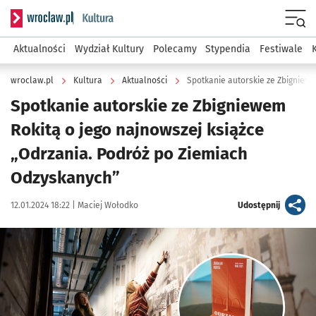
Serwis informacyjny wroclaw.pl podserwis: Kultura
Menu
Aktualności
Wydział Kultury
Polecamy
Stypendia
Festiwale
wroclaw.pl
Kultura
Aktualności
Spotkanie autorskie ze Zbigniew
Spotkanie autorskie ze Zbigniewem
Rokitą o jego najnowszej książce
„Odrzania. Podróż po Ziemiach
Odzyskanych”
Data publikacji:
Autor:
artykuł
12.01.2024 18:22 |
Maciej Wołodko
Udostępnij
Kliknij, aby powiększyć