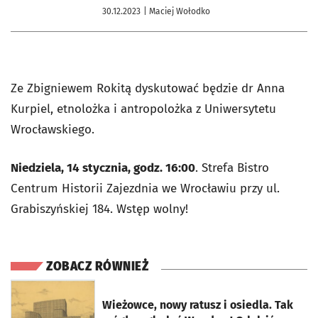
30.12.2023
| Maciej Wołodko
Ze Zbigniewem Rokitą dyskutować będzie dr Anna
Kurpiel, etnolożka i antropolożka z Uniwersytetu
Wrocławskiego.
Niedziela, 14 stycznia, godz. 16:00
. Strefa Bistro
Centrum Historii Zajezdnia we Wrocławiu przy ul.
Grabiszyńskiej 184. Wstęp wolny!
ZOBACZ RÓWNIEŻ
otworzy się w nowej karcie
Wieżowce, nowy ratusz i osiedla. Tak