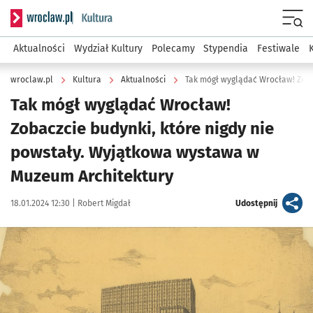
Serwis informacyjny wroclaw.pl podserwis: Kultura
Menu
Aktualności
Wydział Kultury
Polecamy
Stypendia
Festiwale
wroclaw.pl
Kultura
Aktualności
Tak mógł wyglądać Wrocław! Zobac
Tak mógł wyglądać Wrocław!
Zobaczcie budynki, które nigdy nie
powstały. Wyjątkowa wystawa w
Muzeum Architektury
Data publikacji:
Autor:
artykuł
18.01.2024 12:30 |
Robert Migdał
Udostępnij
Kliknij, aby zobaczyć galerię