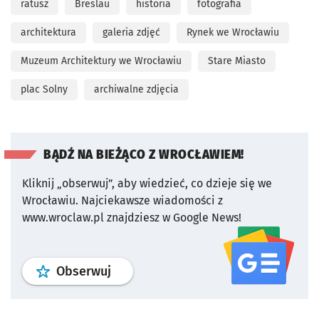
ratusz
Breslau
historia
fotografia
architektura
galeria zdjęć
Rynek we Wrocławiu
Muzeum Architektury we Wrocławiu
Stare Miasto
plac Solny
archiwalne zdjęcia
BĄDŹ NA BIEŻĄCO Z WROCŁAWIEM!
Kliknij „obserwuj”, aby wiedzieć, co dzieje się we
Wrocławiu.
Najciekawsze wiadomości z
www.wroclaw.pl znajdziesz w Google News!
profil
google news
serwisu wroclaw
Obserwuj