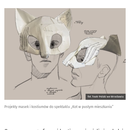
fot. Teatr Polski we Wrocławiu
Projekty masek i kostiumów do spektaklu „Kot w pustym mieszkaniu”