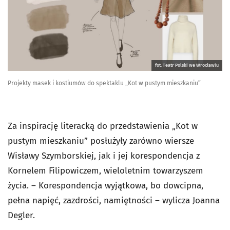
fot. Teatr Polski we Wrocławiu
Projekty masek i kostiumów do spektaklu „Kot w pustym mieszkaniu”
Za inspirację literacką do przedstawienia „Kot w
pustym mieszkaniu” posłużyły zarówno wiersze
Wisławy Szymborskiej, jak i jej korespondencja z
Kornelem Filipowiczem, wieloletnim towarzyszem
życia. – Korespondencja wyjątkowa, bo dowcipna,
pełna napięć, zazdrości, namiętności – wylicza Joanna
Degler.