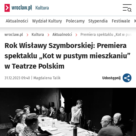
Serwis informacyjny wroclaw.pl podserwis: Kultura
Menu
Aktualności
Wydział Kultury
Polecamy
Stypendia
Festiwale
wroclaw.pl
Kultura
Aktualności
Premiera spektaklu „Kot w pusty
Rok Wisławy Szymborskiej: Premiera
spektaklu „Kot w pustym mieszkaniu”
w Teatrze Polskim
Data publikacji:
Autor:
artykuł
31.12.2023 09:40 |
Magdalena Talik
Udostępnij
Kliknij, aby powiększyć