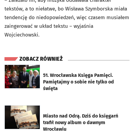
– Zależało mi, aby muzyka oddawała charakter
tekstów, a to niełatwe, bo Wisława Szymborska miała
tendencję do niedopowiedzeń, więc czasem musiałem
zaingerować w układ tekstu – wyjaśnia
Wojciechowski.
ZOBACZ RÓWNIEŻ
otworzy się w nowej karcie
51. Wrocławska Księga Pamięci.
Pamiętajmy o sobie nie tylko od
święta
otworzy się w nowej karcie
Miasto nad Odrą. Dziś do księgarń
trafił nowy album o dawnym
Wrocławiu