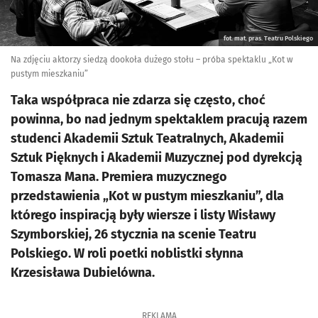
fot. mat. pras. Teatru Polskiego
Na zdjęciu aktorzy siedzą dookoła dużego stołu – próba spektaklu „Kot w
pustym mieszkaniu”
Taka współpraca nie zdarza się często, choć
powinna, bo nad jednym spektaklem pracują razem
studenci Akademii Sztuk Teatralnych, Akademii
Sztuk Pięknych i Akademii Muzycznej pod dyrekcją
Tomasza Mana. Premiera muzycznego
przedstawienia „Kot w pustym mieszkaniu”, dla
którego inspiracją były wiersze i listy Wisławy
Szymborskiej, 26 stycznia na scenie Teatru
Polskiego. W roli poetki noblistki słynna
Krzesisława Dubielówna.
REKLAMA