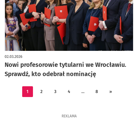
02.03.2026
Nowi profesorowie tytularni we Wrocławiu.
Sprawdź, kto odebrał nominację
1
2
3
4
…
8
»
REKLAMA