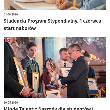
01.06.2026
Studencki Program Stypendialny. 1 czerwca
start naborów
artykuł z galerią zdjęć
26.05.2026
Młode Talenty: Nagrody dla studentów i