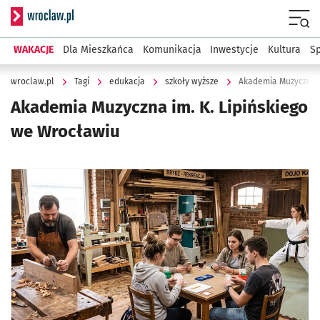
Serwis informacyjny wroclaw.pl
Menu
WAKACJE
Dla Mieszkańca
Komunikacja
Inwestycje
Kultura
Sp
wroclaw.pl
Tagi
edukacja
szkoły wyższe
Akademia Muzyczna i
Akademia Muzyczna im. K. Lipińskiego
we Wrocławiu