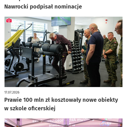
Nawrocki podpisał nominacje
artykuł z galerią zdjęć
17.07.2026
Prawie 100 mln zł kosztowały nowe obiekty
w szkole oficerskiej