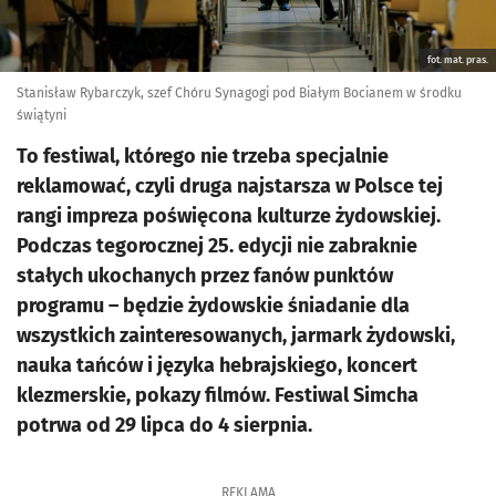
fot. mat. pras.
Stanisław Rybarczyk, szef Chóru Synagogi pod Białym Bocianem w środku
świątyni
To festiwal, którego nie trzeba specjalnie
reklamować, czyli druga najstarsza w Polsce tej
rangi impreza poświęcona kulturze żydowskiej.
Podczas tegorocznej 25. edycji nie zabraknie
stałych ukochanych przez fanów punktów
programu – będzie żydowskie śniadanie dla
wszystkich zainteresowanych, jarmark żydowski,
nauka tańców i języka hebrajskiego, koncert
klezmerskie, pokazy filmów. Festiwal Simcha
potrwa od 29 lipca do 4 sierpnia.
REKLAMA