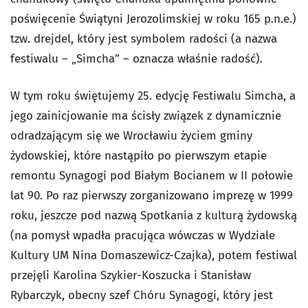
poświęcenie Świątyni Jerozolimskiej w roku 165 p.n.e.)
tzw. drejdel, który jest symbolem radości (a nazwa
festiwalu – „Simcha” – oznacza właśnie radość).
W tym roku świętujemy 25. edycję Festiwalu Simcha, a
jego zainicjowanie ma ścisły związek z dynamicznie
odradzającym się we Wrocławiu życiem gminy
żydowskiej, które nastąpiło po pierwszym etapie
remontu Synagogi pod Białym Bocianem w II połowie
lat 90. Po raz pierwszy zorganizowano imprezę w 1999
roku, jeszcze pod nazwą Spotkania z kulturą żydowską
(na pomysł wpadła pracująca wówczas w Wydziale
Kultury UM Nina Domaszewicz-Czajka), potem festiwal
przejęli Karolina Szykier-Koszucka i Stanisław
Rybarczyk, obecny szef Chóru Synagogi, który jest