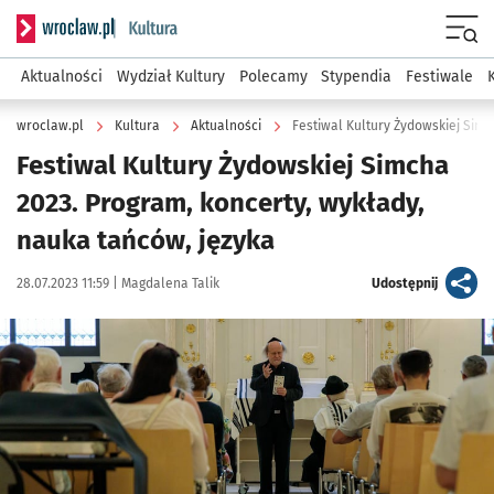
Serwis informacyjny wroclaw.pl podserwis: Kultura
Menu
Aktualności
Wydział Kultury
Polecamy
Stypendia
Festiwale
wroclaw.pl
Kultura
Aktualności
Festiwal Kultury Żydowskiej Simcha
2023. Program, koncerty, wykłady,
nauka tańców, języka
Data publikacji:
Autor:
artykuł
28.07.2023 11:59 |
Magdalena Talik
Udostępnij
Kliknij, aby powiększyć