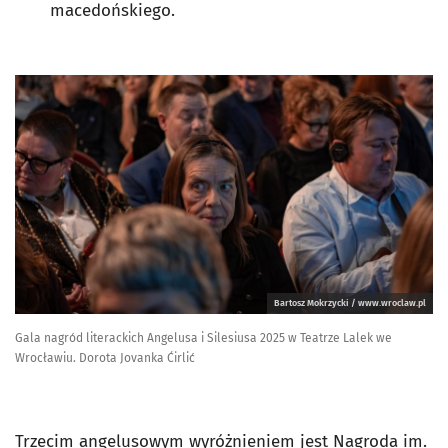
macedońskiego.
Bartosz Mokrzycki / www.wroclaw.pl
Gala nagród literackich Angelusa i Silesiusa 2025 w Teatrze Lalek we
Wrocławiu. Dorota Jovanka Ćirlić
Trzecim angelusowym wyróżnieniem jest Nagroda im.