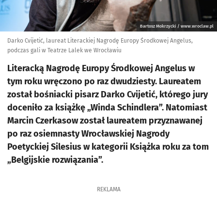
Bartosz Mokrzycki / www.wroclaw.pl
Darko Cvijetić, laureat Literackiej Nagrodę Europy Środkowej Angelus,
podczas gali w Teatrze Lalek we Wrocławiu
Literacką Nagrodę Europy Środkowej Angelus w
tym roku wręczono po raz dwudziesty. Laureatem
został bośniacki pisarz Darko Cvijetić, którego jury
doceniło za książkę „Winda Schindlera”. Natomiast
Marcin Czerkasow został laureatem przyznawanej
po raz osiemnasty Wrocławskiej Nagrody
Poetyckiej Silesius w kategorii Książka roku za tom
„Belgijskie rozwiązania”.
REKLAMA