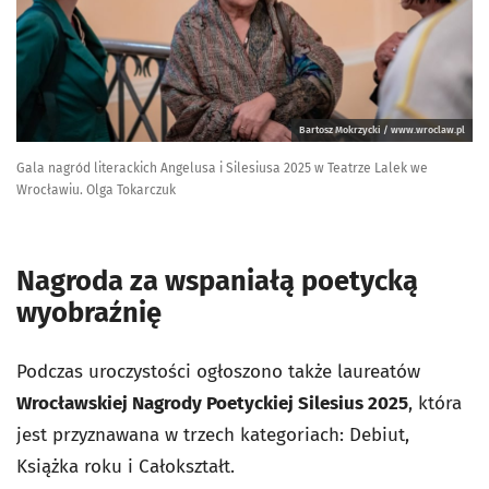
Bartosz Mokrzycki / www.wroclaw.pl
Gala nagród literackich Angelusa i Silesiusa 2025 w Teatrze Lalek we
Wrocławiu. Olga Tokarczuk
Nagroda za wspaniałą poetycką
wyobraźnię
Podczas uroczystości ogłoszono także laureatów
Wrocławskiej Nagrody Poetyckiej Silesius 2025
, która
jest przyznawana w trzech kategoriach: Debiut,
Książka roku i Całokształt.