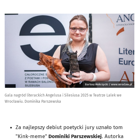
Bartosz Mokrzycki / www.wroclaw.pl
Gala nagród literackich Angelusa i Silesiusa 2025 w Teatrze Lalek we
Wrocławiu. Dominika Parszewska
Za najlepszy debiut poetycki jury uznało tom
"
Kink-meme"
Dominiki Parszewskiej
. Autorka