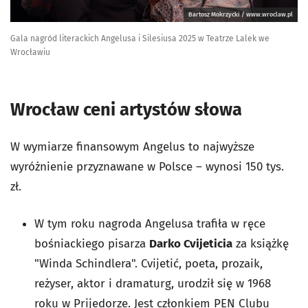
Bartosz Mokrzycki / www.wroclaw.pl
Gala nagród literackich Angelusa i Silesiusa 2025 w Teatrze Lalek we
Wrocławiu
Wrocław ceni artystów słowa
W wymiarze finansowym Angelus to najwyższe
wyróżnienie przyznawane w Polsce – wynosi 150 tys.
zł.
W tym roku nagroda Angelusa trafiła w ręce
bośniackiego pisarza
Darko Cvijeticia
za książkę
"
Winda Schindlera"
. Cvijetić, poeta, prozaik,
reżyser, aktor i dramaturg, urodził się w 1968
roku w Prijedorze. Jest członkiem PEN Clubu