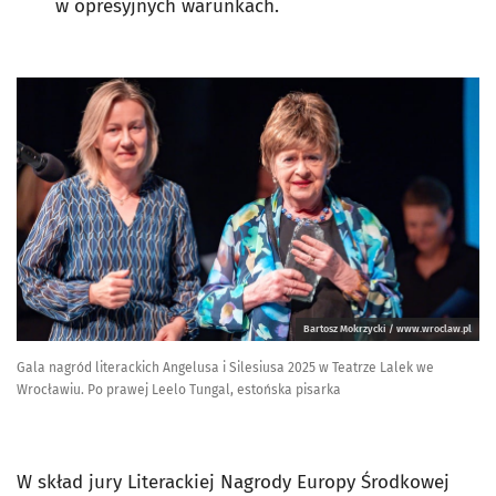
w opresyjnych warunkach.
Bartosz Mokrzycki / www.wroclaw.pl
Gala nagród literackich Angelusa i Silesiusa 2025 w Teatrze Lalek we
Wrocławiu. Po prawej Leelo Tungal, estońska pisarka
W skład jury Literackiej Nagrody Europy Środkowej