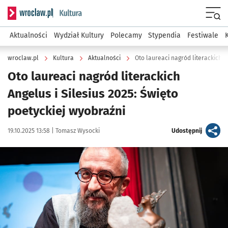
Serwis informacyjny wroclaw.pl podserwis: Kultura
Menu
Aktualności
Wydział Kultury
Polecamy
Stypendia
Festiwale
wroclaw.pl
Kultura
Aktualności
Oto laureaci nagród literackich A
Oto laureaci nagród literackich
Angelus i Silesius 2025: Święto
poetyckiej wyobraźni
Data publikacji:
Autor:
artykuł
19.10.2025 13:58 |
Tomasz Wysocki
Udostępnij
Kliknij, aby powiększyć