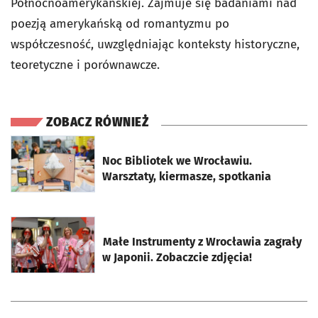
Północnoamerykańskiej. Zajmuje się badaniami nad
poezją amerykańską od romantyzmu po
współczesność, uwzględniając konteksty historyczne,
teoretyczne i porównawcze.
ZOBACZ RÓWNIEŻ
otworzy się w nowej karcie
Noc Bibliotek we Wrocławiu.
Warsztaty, kiermasze, spotkania
otworzy się w nowej karcie
Małe Instrumenty z Wrocławia zagrały
w Japonii. Zobaczcie zdjęcia!