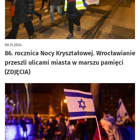
artykuł z galerią zdjęć
09.11.2024
86. rocznica Nocy Kryształowej. Wrocławianie
przeszli ulicami miasta w marszu pamięci
(ZDJĘCIA)