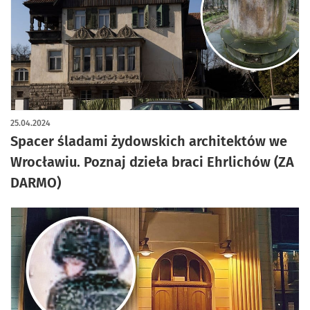
artykuł z galerią zdjęć
25.04.2024
Spacer śladami żydowskich architektów we
Wrocławiu. Poznaj dzieła braci Ehrlichów (ZA
DARMO)