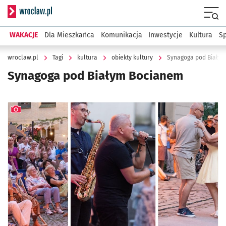
Serwis informacyjny wroclaw.pl
Menu
WAKACJE
Dla Mieszkańca
Komunikacja
Inwestycje
Kultura
Sp
wroclaw.pl
Tagi
kultura
obiekty kultury
Synagoga pod Biały
Synagoga pod Białym Bocianem