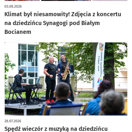
artykuł z galerią zdjęć
03.08.2026
Klimat był niesamowity! Zdjęcia z koncertu
na dziedzińcu Synagogi pod Białym
Bocianem
28.07.2026
Spędź wieczór z muzyką na dziedzińcu