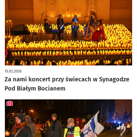
artykuł z galerią zdjęć
15.02.2026
Za nami koncert przy świecach w Synagodze
Pod Białym Bocianem