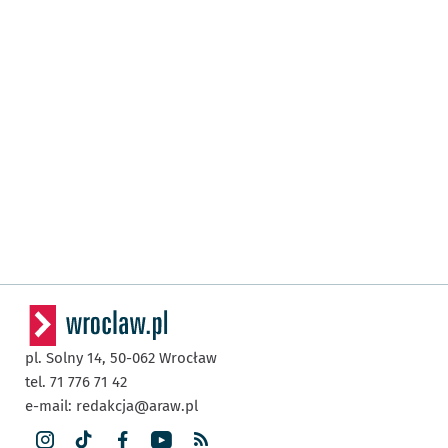
pl. Solny 14,
50-062
Wrocław
tel. 71 776 71 42
e-mail:
redakcja@araw.pl