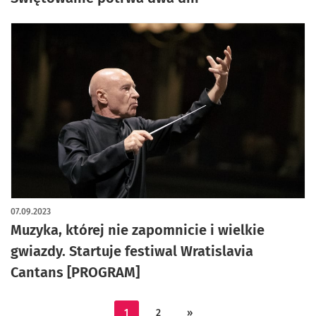
07.09.2023
Muzyka, której nie zapomnicie i wielkie
gwiazdy. Startuje festiwal Wratislavia
Cantans [PROGRAM]
1
2
»