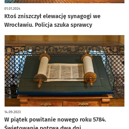
01.01.2024
Ktoś zniszczył elewację synagogi we
Wrocławiu. Policja szuka sprawcy
14.09.2023
W piątek powitanie nowego roku 5784.
Świętowanie potrwa dwa dni