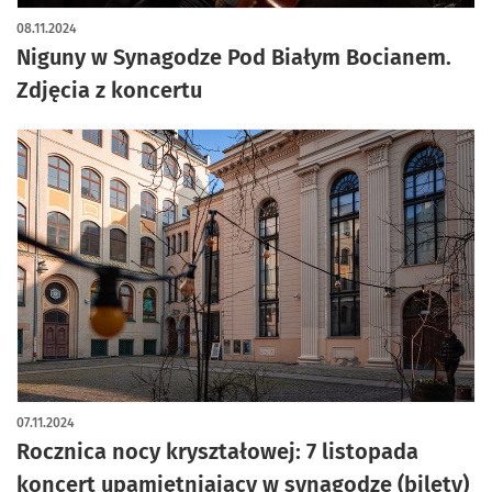
artykuł z galerią zdjęć
08.11.2024
Niguny w Synagodze Pod Białym Bocianem.
Zdjęcia z koncertu
07.11.2024
Rocznica nocy kryształowej: 7 listopada
koncert upamiętniający w synagodze (bilety)