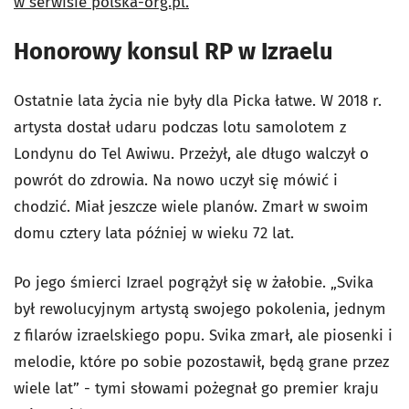
w serwisie polska-org.pl.
Honorowy konsul RP w Izraelu
Ostatnie lata życia nie były dla Picka łatwe. W 2018 r.
artysta dostał udaru podczas lotu samolotem z
Londynu do Tel Awiwu. Przeżył, ale długo walczył o
powrót do zdrowia. Na nowo uczył się mówić i
chodzić. Miał jeszcze wiele planów. Zmarł w swoim
domu cztery lata później w wieku 72 lat.
Po jego śmierci Izrael pogrążył się w żałobie.
„Svika
był rewolucyjnym artystą swojego pokolenia, jednym
z filarów izraelskiego popu. Svika zmarł, ale piosenki i
melodie, które po sobie pozostawił, będą grane przez
wiele lat” - tymi słowami pożegnał go premier kraju