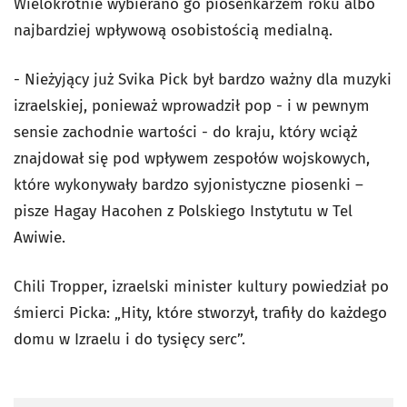
Wielokrotnie wybierano go piosenkarzem roku albo
najbardziej wpływową osobistością medialną.
- Nieżyjący już Svika Pick był bardzo ważny dla muzyki
izraelskiej, ponieważ wprowadził pop - i w pewnym
sensie zachodnie wartości - do kraju, który wciąż
znajdował się pod wpływem zespołów wojskowych,
które wykonywały bardzo syjonistyczne piosenki –
pisze Hagay Hacohen z Polskiego Instytutu w Tel
Awiwie.
Chili Tropper, izraelski minister kultury powiedział po
śmierci Picka:
„Hity, które stworzył, trafiły do ​​każdego
domu w Izraelu i do tysięcy serc”.