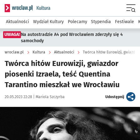
Serwis informacyjny wroclaw.pl podserwis: Kultura
Menu
Aktualności
Wydział Kultury
Polecamy
Stypendia
Festiwale
UWAGA!
Na autostradzie A4 pod Wrocławiem zderzyły się 4
samochody
wroclaw.pl
Kultura
Aktualności
Twórca hitów Eurowizji, gwiazdor
piosenki Izraela, teść Quentina
Tarantino mieszkał we Wrocławiu
Data publikacji:
Autor:
artykuł
20.05.2023 22:28 |
Mariola Szczyrba
Udostępnij
Kliknij, aby zobaczyć galerię