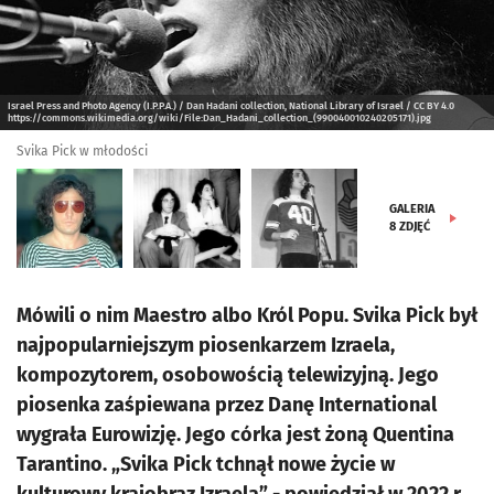
Israel Press and Photo Agency (I.P.P.A.) / Dan Hadani collection, National Library of Israel / CC BY 4.0
https://commons.wikimedia.org/wiki/File:Dan_Hadani_collection_(990040010240205171).jpg
Svika Pick w młodości
GALERIA
8
ZDJĘĆ
Mówili o nim Maestro albo Król Popu. Svika Pick był
najpopularniejszym piosenkarzem Izraela,
kompozytorem, osobowością telewizyjną. Jego
piosenka zaśpiewana przez Danę International
wygrała Eurowizję. Jego córka jest żoną Quentina
Tarantino. „Svika Pick tchnął nowe życie w