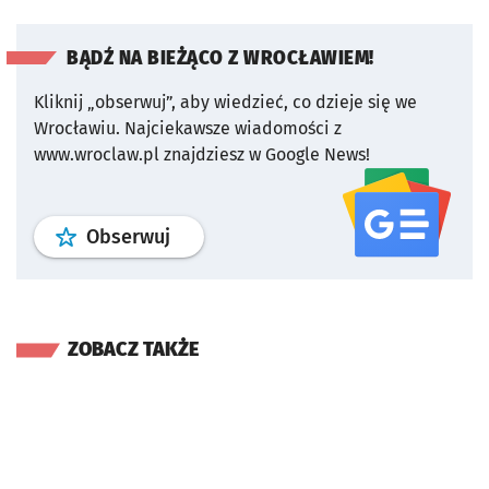
BĄDŹ NA BIEŻĄCO Z WROCŁAWIEM!
Kliknij „obserwuj”, aby wiedzieć, co dzieje się we
Wrocławiu.
Najciekawsze wiadomości z
www.wroclaw.pl znajdziesz w Google News!
profil
google news
serwisu wroclaw
Obserwuj
ZOBACZ TAKŻE