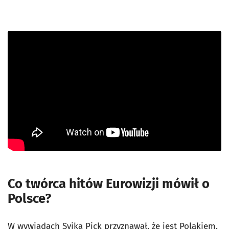
Co twórca hitów Eurowizji mówił o
Polsce?
W wywiadach Svika Pick przyznawał, że jest Polakiem.