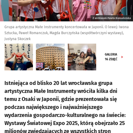
Z archiwum Pawła Romańczuka
Grupa artystyczna Małe Instrumenty koncertowała w Japonii. O lewej: Iwona
Sztucka, Paweł Romanczuk, Magda Burczyńska (współtwórczyni wystawy),
Justyna Skoczek
GALERIA
16
ZDJĘĆ
Istniejąca od blisko 20 lat wrocławska grupa
artystyczna Małe Instrumenty wróciła kilka dni
temu z Osaki w Japonii, gdzie prezentowała się
podczas największego i najważniejszego
wydarzenia gospodarczo-kulturalnego na świecie:
Wystawy Światowej Expo 2025, którą obejrzało 25
milionów zwiedzających ze wszystkich stron