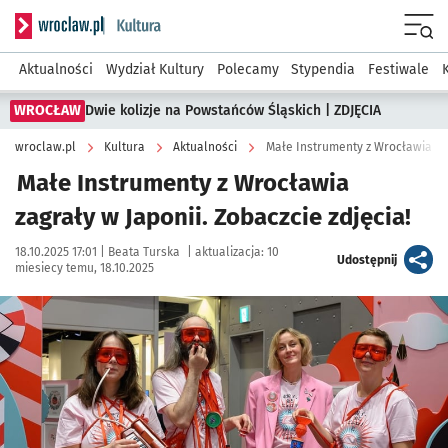
Serwis informacyjny wroclaw.pl podserwis: Kultura
Menu
Aktualności
Wydział Kultury
Polecamy
Stypendia
Festiwale
WROCŁAW
Dwie kolizje na Powstańców Śląskich | ZDJĘCIA
wroclaw.pl
Kultura
Aktualności
Małe Instrumenty z Wrocławia zag
Małe Instrumenty z Wrocławia
zagrały w Japonii. Zobaczcie zdjęcia!
Data publikacji:
Autor:
18.10.2025 17:01 |
Beata Turska
|
aktualizacja:
10
artykuł
Udostępnij
miesiecy temu, 18.10.2025
Kliknij, aby zobaczyć galerię