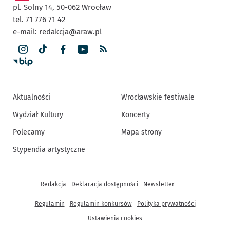
pl. Solny 14,
50-062
Wrocław
tel. 71 776 71 42
e-mail:
redakcja@araw.pl
Aktualności
Wrocławskie festiwale
Wydział Kultury
Koncerty
Polecamy
Mapa strony
Stypendia artystyczne
Inne informacje
Redakcja
Deklaracja dostępności
Newsletter
Regulamin
Regulamin konkursów
Polityka prywatności
Ustawienia cookies