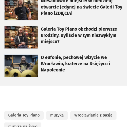
otworzy się w nowej karcie
Niesamowite miejsce! W niedzielę
otwarcie jedynej na świecie Galerii Toy
Piano [ZDJĘCIA]
otworzy się w nowej karcie
Galeria Toy Piano obchodzi pierwsze
urodziny. Byliście w tym niezwykłym
miejscu?
otworzy się w nowej karcie
O eufonie, pechowej wizycie we
Wrocławiu, kraterze na Księżycu i
Napoleonie
Galeria Toy Piano
muzyka
Wrocławianie z pasją
muzyka na żywo