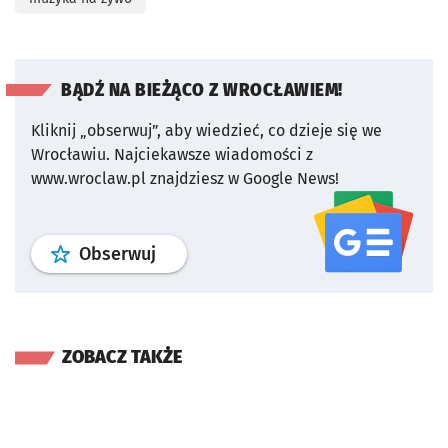
BĄDŹ NA BIEŻĄCO Z WROCŁAWIEM!
Kliknij „obserwuj”, aby wiedzieć, co dzieje się we
Wrocławiu.
Najciekawsze wiadomości z
www.wroclaw.pl znajdziesz w Google News!
profil
google news
serwisu wroclaw
Obserwuj
ZOBACZ TAKŻE