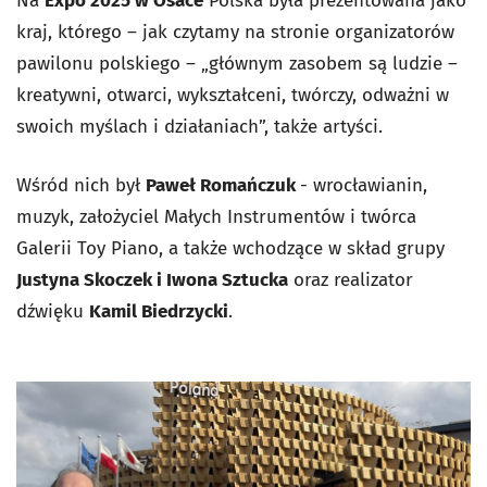
Na
Expo 2025 w Osace
Polska była prezentowana jako
kraj, którego – jak czytamy na stronie organizatorów
pawilonu polskiego – „głównym zasobem są ludzie –
kreatywni, otwarci, wykształceni, twórczy, odważni w
swoich myślach i działaniach”, także artyści.
Wśród nich był
Paweł Romańczuk
- wrocławianin,
muzyk, założyciel Małych Instrumentów i twórca
Galerii Toy Piano,
a także wchodzące w skład grupy
Justyna Skoczek i Iwona Sztucka
oraz realizator
dźwięku
Kamil Biedrzycki
.