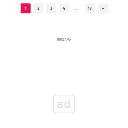
1
2
3
4
…
18
»
REKLAMA
ad