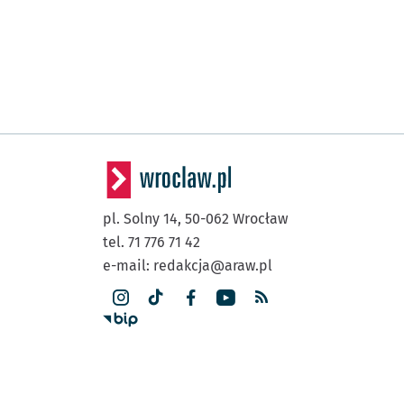
pl. Solny 14,
50-062
Wrocław
tel. 71 776 71 42
e-mail:
redakcja@araw.pl