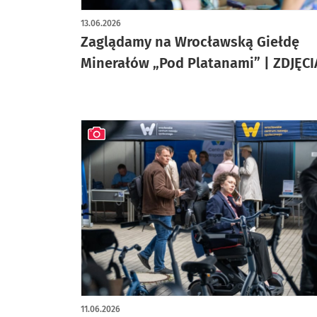
artykuł z galerią zdjęć
13.06.2026
Zaglądamy na Wrocławską Giełdę
Minerałów „Pod Platanami” | ZDJĘCI
artykuł z galerią zdjęć
11.06.2026