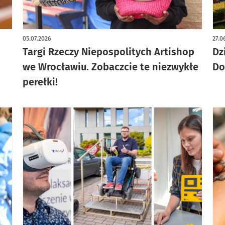
artykuł z galerią zdjęć
art
05.07.2026
27.0
Targi Rzeczy Niepospolitych Artishop
Dz
we Wrocławiu. Zobaczcie te niezwykłe
Do
perełki!