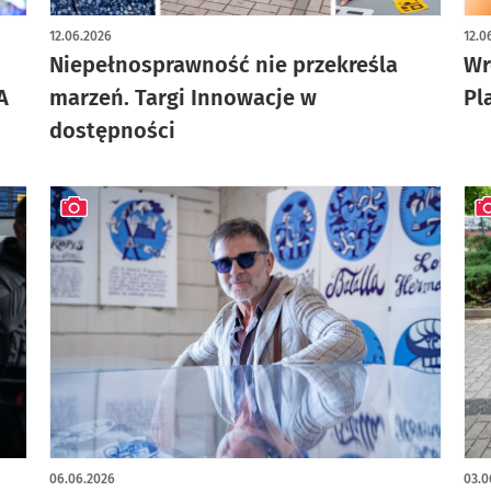
12.06.2026
12.0
Niepełnosprawność nie przekreśla
Wr
A
marzeń. Targi Innowacje w
Pl
dostępności
artykuł z galerią zdjęć
art
06.06.2026
03.0