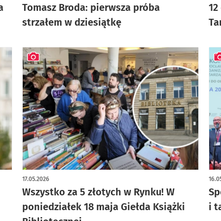
a
Tomasz Broda: pierwsza próba
12
strzałem w dziesiątkę
Ta
artykuł z galerią zdjęć
art
17.05.2026
16.0
Wszystko za 5 złotych w Rynku! W
Sp
poniedziałek 18 maja Giełda Książki
i 