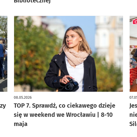
Bibliotecznej
art
08.05.2026
07.0
zy
TOP 7. Sprawdź, co ciekawego dzieje
Je
się w weekend we Wrocławiu | 8-10
ni
maja
Si