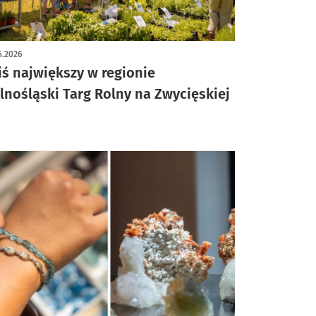
ykuł z galerią zdjęć
6.2026
iś największy w regionie
lnośląski Targ Rolny na Zwycięskiej