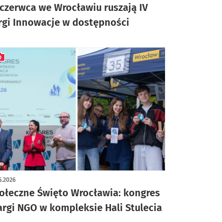
 czerwca we Wrocławiu ruszają IV
rgi Innowacje w dostępności
ykuł z galerią zdjęć
5.2026
ołeczne Święto Wrocławia: kongres
targi NGO w kompleksie Hali Stulecia