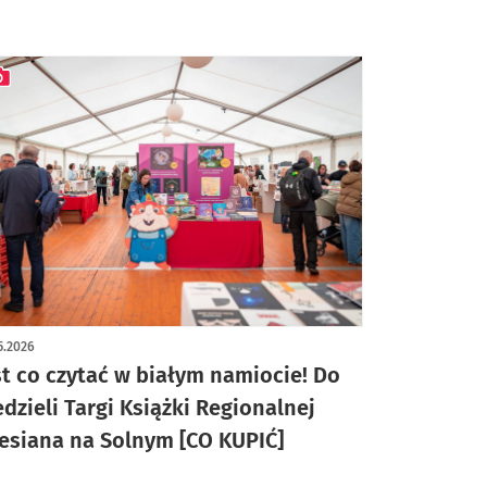
ykuł z galerią zdjęć
5.2026
st co czytać w białym namiocie! Do
edzieli Targi Książki Regionalnej
lesiana na Solnym [CO KUPIĆ]