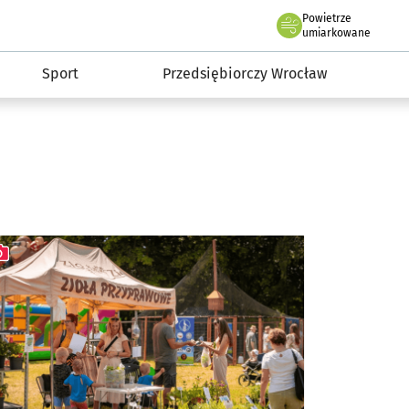
claw.pl
Powietrze
we Wrocławiu
umiarkowane
Sport
Przedsiębiorczy Wrocław