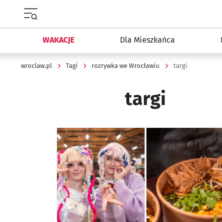
Menu główne portalu wroclaw.pl
WAKACJE
Dla Mieszkańca
wroclaw.pl
Tagi
rozrywka we Wrocławiu
targi
targi