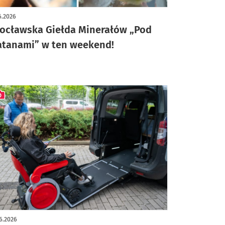
6.2026
ocławska Giełda Minerałów „Pod
atanami” w ten weekend!
ykuł z galerią zdjęć
6.2026