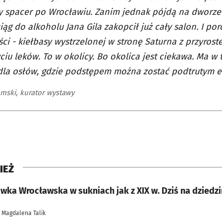
y spacer po Wrocławiu. Zanim jednak pójdą na dworze
iąg do alkoholu Jana Gila zakopcił już cały salon. I p
ci - kiełbasy wystrzelonej w stronę Saturna z przyros
ciu leków. To w okolicy. Bo okolica jest ciekawa. Ma w 
la osłów, gdzie podstępem można zostać podtrutym el
omski, kurator wystawy
IEŻ
wka Wrocławska w sukniach jak z XIX w. Dziś na dziedz
| Magdalena Talik