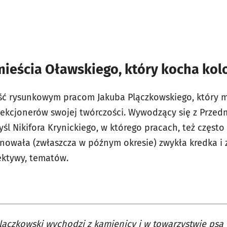
mieścia Oławskiego, który kocha kol
ść rysunkowym pracom Jakuba Plączkowskiego, który 
lekcjonerów swojej twórczości. Wywodzący się z Przed
śl Nikifora Krynickiego, w którego pracach, też częst
nowała (zwłaszcza w późnym okresie) zwykła kredka i 
pektywy, tematów.
lączkowski wychodzi z kamienicy i w towarzystwie psa