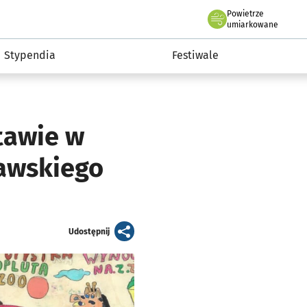
Powietrze
we Wrocławiu
Kultura
umiarkowane
Stypendia
Festiwale
tawie w
awskiego
artykuł
Udostępnij