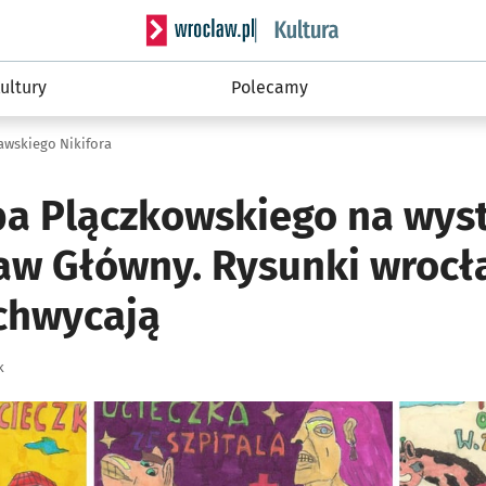
Serwis informacyjny wroclaw.pl podserwis: 
ultury
Polecamy
awskiego Nikifora
ba Plączkowskiego na wys
w Główny. Rysunki wrocł
achwycają
k