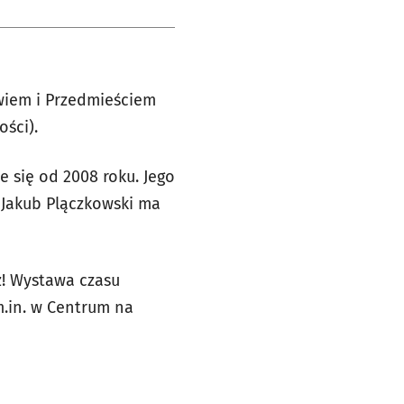
wiem i Przedmieściem
ści).
 się od 2008 roku. Jego
z Jakub Plączkowski ma
sz! Wystawa czasu
m.in. w Centrum na