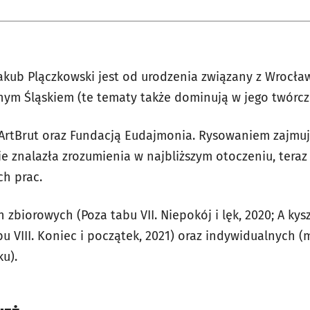
akub Plączkowski jest od urodzenia związany z Wrocła
rnym Śląskiem (te tematy także dominują w jego twórczo
 ArtBrut oraz Fundacją Eudajmonia. Rysowaniem zajmuje
ie znalazła zrozumienia w najbliższym otoczeniu, tera
ch prac.
 zbiorowych (Poza tabu VII. Niepokój i lęk, 2020; A ky
bu VIII. Koniec i początek, 2021) oraz indywidualnych (
ku).