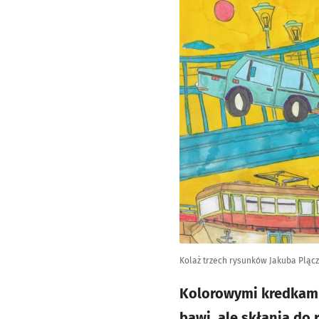
Kolaż trzech rysunków Jakuba Pląc
Kolorowymi kredkami 
bawi, ale skłania do 