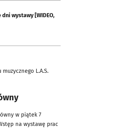
e dni wystawy [WIDEO,
u muzycznego L.A.S.
łówny
łówny w piątek 7
. Wstęp na wystawę prac