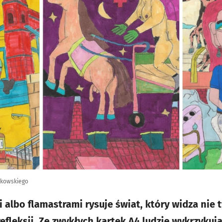
zkowskiego
albo flamastrami rysuje świat, który widza nie t
refleksji. Ze zwykłych kartek A4 ludzie wykrzykuj