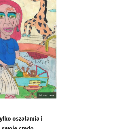
fot. mat. pras.
ylko oszałamia i
ą swoje credo,