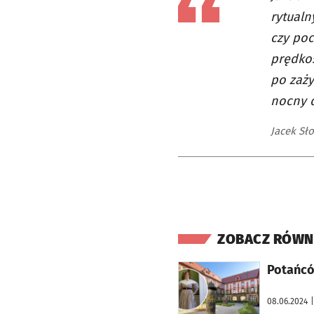
rytualn
czy poc
prędkoś
po zaży
nocny d
Jacek Sł
ZOBACZ RÓWN
otworzy się w nowej karcie
Potańcó
08.06.2024