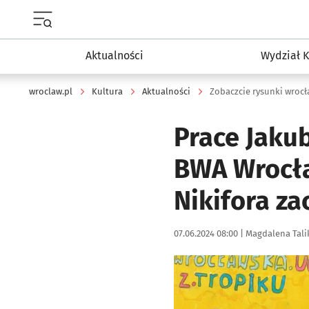
Menu główne portalu wroclaw.pl
Aktualności
Wydział K
wroclaw.pl
Kultura
Aktualności
Zobaczcie rysunki wrocł
Prace Jaku
BWA Wrocła
Nikifora z
Data publikacji:
Autor:
07.06.2024 08:00 |
Magdalena Tali
Kliknij, aby powiększyć