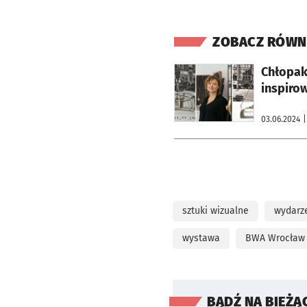
ZOBACZ RÓWN
otworzy się w nowej karcie
Chłopaki
inspiro
03.06.2024
|
sztuki wizualne
wydarz
wystawa
BWA Wrocław
BĄDŹ NA BIEŻĄ