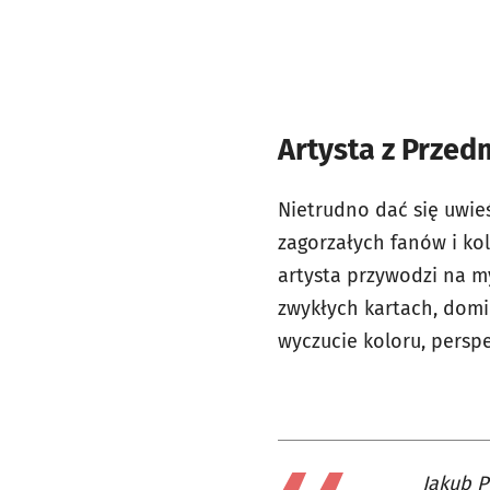
Artysta z Przed
Nietrudno dać się uwie
zagorzałych fanów i ko
artysta przywodzi na my
zwykłych kartach, domi
wyczucie koloru, pers
Jakub P