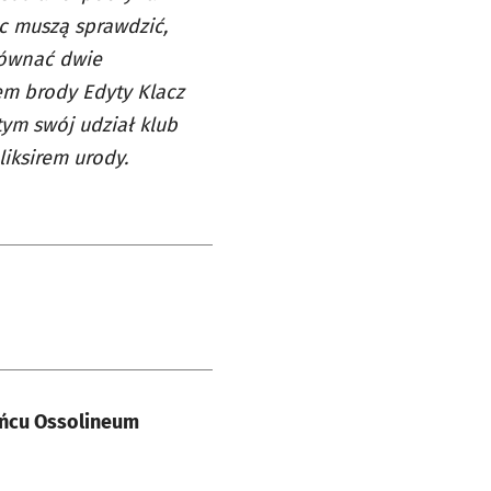
c muszą sprawdzić,
orównać dwie
tem brody Edyty Klacz
tym swój udział klub
iksirem urody.
ińcu Ossolineum