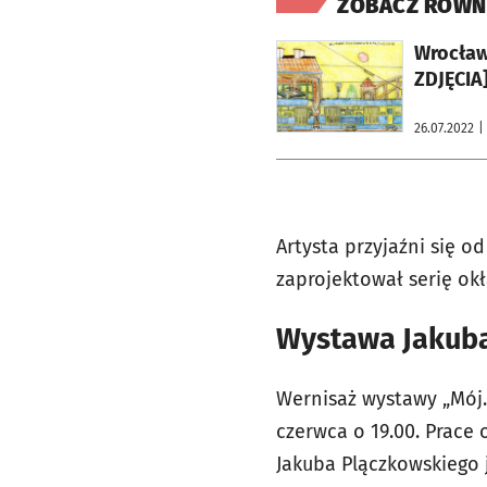
ZOBACZ RÓWN
otworzy się w nowej karcie
Wrocławs
ZDJĘCIA
26.07.2022
|
Artysta przyjaźni się 
zaprojektował serię ok
Wystawa Jakub
Wernisaż wystawy „Mój.
czerwca o 19.00. Prace 
Jakuba Plączkowskiego 