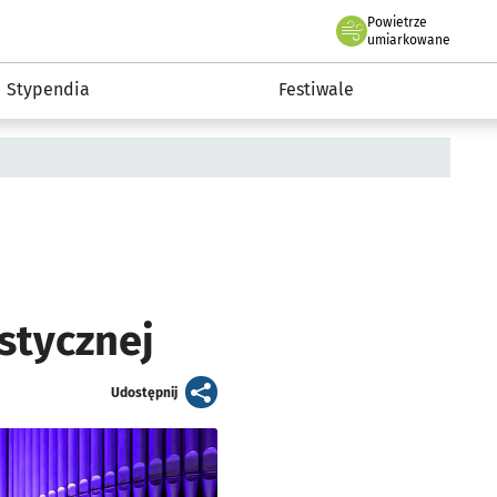
Powietrze
we Wrocławiu
Kultura
umiarkowane
Stypendia
Festiwale
stycznej
artykuł
Udostępnij