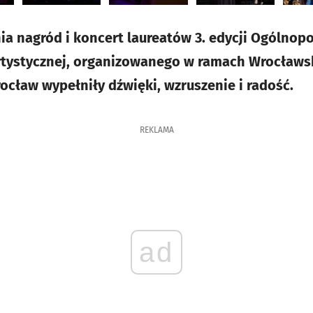
ia nagród i koncert laureatów 3. edycji Ogólnop
rtystycznej, organizowanego w ramach Wrocławsk
cław wypełniły dźwięki, wzruszenie i radość.
REKLAMA
ad