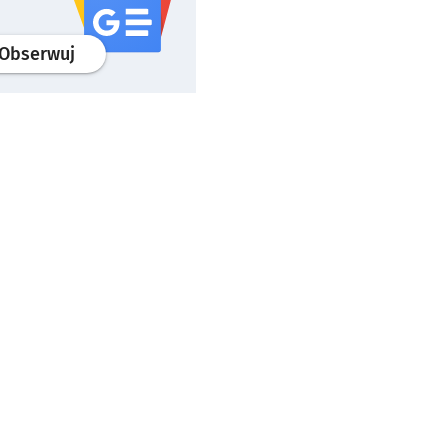
profil
google news
serwisu wroclaw.pl
Obserwuj