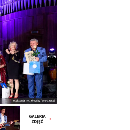
Oleksandr Poliakovsky/wroclaw.pl
GALERIA
ZDJĘĆ