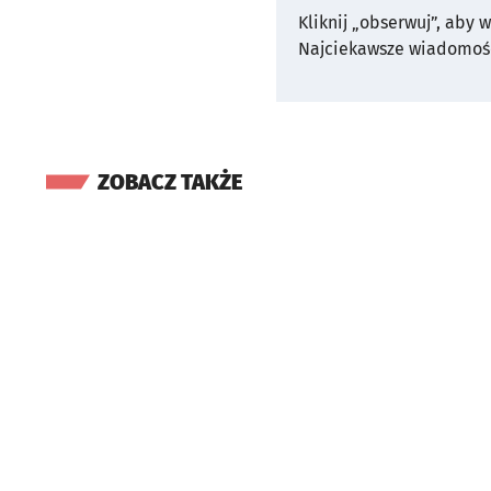
Kliknij „obserwuj”, aby 
Najciekawsze wiadomośc
ZOBACZ TAKŻE