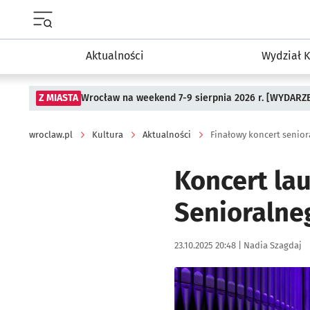
Menu główne portalu wroclaw.pl
Aktualności
Wydział K
Z MIASTA
Wrocław na weekend 7-9 sierpnia 2026 r. [WYDARZ
wroclaw.pl
Kultura
Aktualności
Finałowy koncert senio
Koncert la
Senioralneg
Data publikacji:
Autor:
23.10.2025 20:48 |
Nadia Szagdaj
Kliknij, aby zobaczyć galer