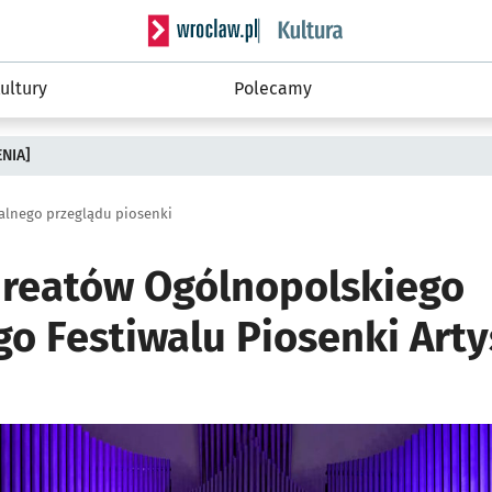
Serwis informacyjny wroclaw.pl podserwis: 
ultury
Polecamy
ENIA]
ralnego przeglądu piosenki
ureatów Ogólnopolskiego
o Festiwalu Piosenki Arty
ię