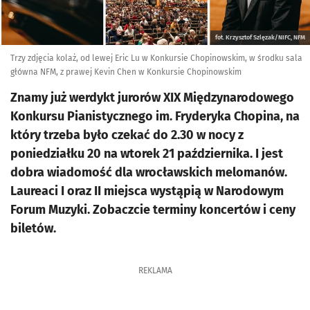
fot. Krzysztof Szlęzak/NIFC, NFM
Trzy zdjęcia kolaż, od lewej Eric Lu w Konkursie Chopinowskim, w środku sala
główna NFM, z prawej Kevin Chen w Konkursie Chopinowskim
Znamy już werdykt jurorów XIX Międzynarodowego
Konkursu Pianistycznego im. Fryderyka Chopina, na
który trzeba było czekać do 2.30 w nocy z
poniedziałku 20 na wtorek 21 października. I jest
dobra wiadomość dla wrocławskich melomanów.
Laureaci I oraz II miejsca wystąpią w Narodowym
Forum Muzyki. Zobaczcie terminy koncertów i ceny
biletów.
REKLAMA