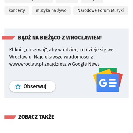
koncerty
muzyka na żywo
Narodowe Forum Muzyki
BĄDŹ NA BIEŻĄCO Z WROCŁAWIEM!
Kliknij „obserwuj”, aby wiedzieć, co dzieje się we
Wrocławiu.
Najciekawsze wiadomości z
www.wroclaw.pl znajdziesz w Google News!
profil
google news
serwisu wroclaw
Obserwuj
ZOBACZ TAKŻE