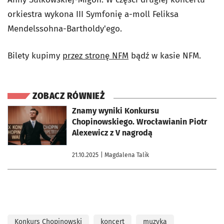
orkiestra wykona III Symfonię a-moll Feliksa
Mendelssohna-Bartholdy'ego.
Bilety kupimy
przez stronę NFM
bądź w kasie NFM.
ZOBACZ RÓWNIEŻ
otworzy się w nowej karcie
Znamy wyniki Konkursu
Chopinowskiego. Wrocławianin Piotr
Alexewicz z V nagrodą
21.10.2025
| Magdalena Talik
Konkurs Chopinowski
koncert
muzyka