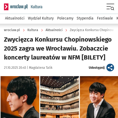
Serwis informacyjny wroclaw.pl podserwis: Kultura
Menu
Aktualności
Wydział Kultury
Polecamy
Stypendia
Festiwale
wroclaw.pl
Kultura
Aktualności
Zwycięzca Konkursu Chopinowskiego
2025 zagra we Wrocławiu. Zobaczcie
koncerty laureatów w NFM [BILETY]
Data publikacji:
Autor:
artykuł
21.10.2025 20:45 |
Magdalena Talik
Udostępnij
Kliknij, aby powiększyć