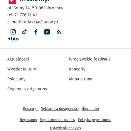
pl. Solny 14,
50-062
Wrocław
tel. 71 776 71 42
e-mail:
redakcja@araw.pl
Aktualności
Wrocławskie festiwale
Wydział Kultury
Koncerty
Polecamy
Mapa strony
Stypendia artystyczne
Inne informacje
Redakcja
Deklaracja dostępności
Newsletter
Regulamin
Regulamin konkursów
Polityka prywatności
Ustawienia cookies