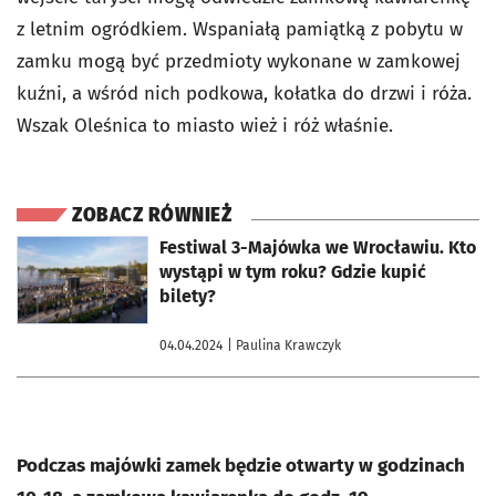
z letnim ogródkiem. Wspaniałą pamiątką z pobytu w
zamku mogą być przedmioty wykonane w zamkowej
kuźni, a wśród nich podkowa, kołatka do drzwi i róża.
Wszak Oleśnica to miasto wież i róż właśnie.
ZOBACZ RÓWNIEŻ
otworzy się w nowej karcie
Festiwal 3-Majówka we Wrocławiu. Kto
wystąpi w tym roku? Gdzie kupić
bilety?
04.04.2024
| Paulina Krawczyk
Podczas majówki z
amek będzie otwarty w godzinach