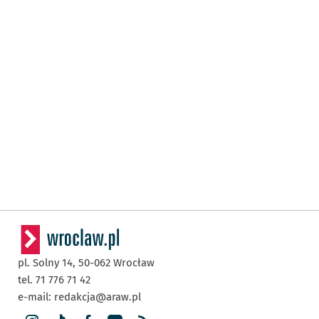
pl. Solny 14,
50-062
Wrocław
tel. 71 776 71 42
e-mail:
redakcja@araw.pl