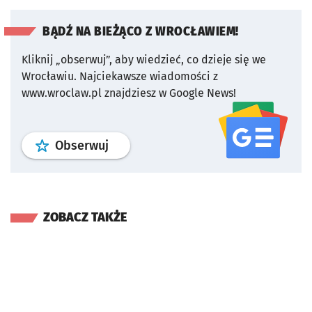
BĄDŹ NA BIEŻĄCO Z WROCŁAWIEM!
Kliknij „obserwuj”, aby wiedzieć, co dzieje się we
Wrocławiu.
Najciekawsze wiadomości z
www.wroclaw.pl znajdziesz w Google News!
profil
google news
serwisu wroclaw
Obserwuj
ZOBACZ TAKŻE