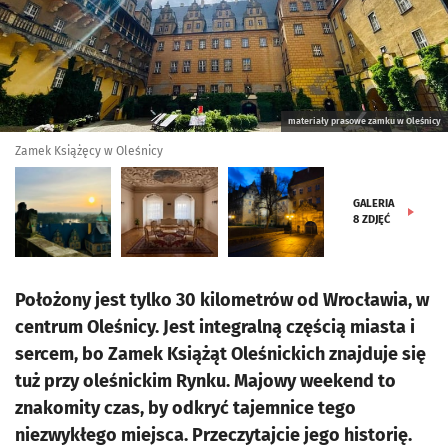
materiały prasowe zamku w Oleśnicy
Zamek Książęcy w Oleśnicy
GALERIA
8
ZDJĘĆ
Położony jest tylko 30 kilometrów od Wrocławia, w
centrum Oleśnicy. Jest integralną częścią miasta i
sercem, bo Zamek Książąt Oleśnickich znajduje się
tuż przy oleśnickim Rynku. Majowy weekend to
znakomity czas, by odkryć tajemnice tego
niezwykłego miejsca. Przeczytajcie jego historię.