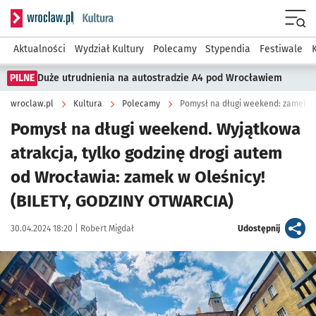
Serwis informacyjny wroclaw.pl podserwis: Kultura
Menu
Aktualności
Wydział Kultury
Polecamy
Stypendia
Festiwale
PILNE
Duże utrudnienia na autostradzie A4 pod Wrocławiem
wroclaw.pl
Kultura
Polecamy
Pomysł na długi weekend: zamek w
Pomysł na długi weekend. Wyjątkowa
atrakcja, tylko godzinę drogi autem
od Wrocławia: zamek w Oleśnicy!
(BILETY, GODZINY OTWARCIA)
Data publikacji:
Autor:
artykuł
30.04.2024 18:20 |
Robert Migdał
Udostępnij
Kliknij, aby zobaczyć galerię