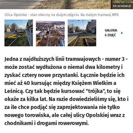
Fot. wroclaw.pl
Ulica Opolska - stan obecny na dużym zdjęciu. Na małym tramwaj MPK
GALERIA
6
ZDJĘĆ
Jedna z najdłuższych linii tramwajowych - numer 3 -
może zostać wydłużona o niemal dwa kilometry i
zyskać cztery nowe przystanki. Łącznie będzie ich
mieć aż 40 kursując między Księżem Wielkim a
Leśnicą. Czy tak będzie kursować "trójka", to się
okaże za kilka lat. Na razie dowiedzieliśmy się, kto i
za ile chce podjąć się zaprojektowania nie tylko
nowego torowiska, ale całej ulicy Opolskiej wraz z
chodnikami i drogami rowerowymi.