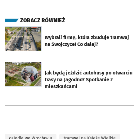
ZOBACZ RÓWNIEŻ
otworzy się w nowej karcie
Wybrali firmę, która zbuduje tramwaj
na Swojczyce! Co dalej?
otworzy się w nowej karcie
Jak będą jeździć autobusy po otwarciu
trasy na Jagodno? Spotkanie z
mieszkańcami
osiedla we Wrocławiu
tramwaj na Księże Wielkie