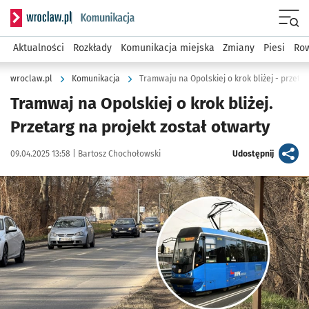
Serwis informacyjny wroclaw.pl podserwis: Komunikacja
Menu
Aktualności
Rozkłady
Komunikacja miejska
Zmiany
Piesi
Row
wroclaw.pl
Komunikacja
Tramwaju na Opolskiej o krok bliżej - przeta
Tramwaj na Opolskiej o krok bliżej.
Przetarg na projekt został otwarty
Data publikacji:
Autor:
artykuł
09.04.2025 13:58 |
Bartosz Chochołowski
Udostępnij
Kliknij, aby zobaczyć galerię
Kliknij, aby powiększyć