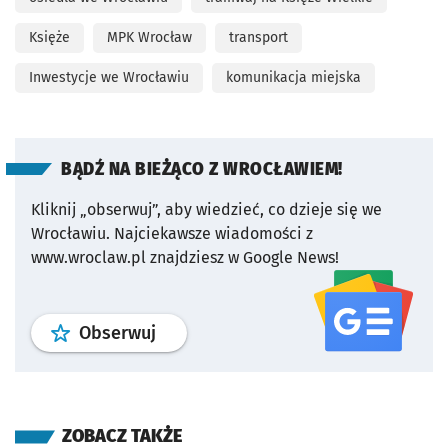
Księże
MPK Wrocław
transport
Inwestycje we Wrocławiu
komunikacja miejska
BĄDŹ NA BIEŻĄCO Z WROCŁAWIEM!
Kliknij „obserwuj”, aby wiedzieć, co dzieje się we
Wrocławiu.
Najciekawsze wiadomości z
www.wroclaw.pl znajdziesz w Google News!
profil
google news
serwisu wroclaw
Obserwuj
ZOBACZ TAKŻE