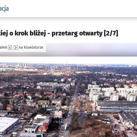
aw.pl podserwis: Komunikacja
j o krok bliżej - przetarg otwarty [2/7]
załek
na klawiaturze
jęcia.