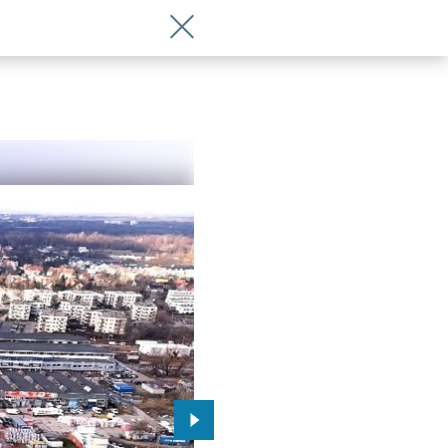
Wróć do artykułu Tramwaju na Opolskiej
Przejdź do kolejnego zdjęcia.