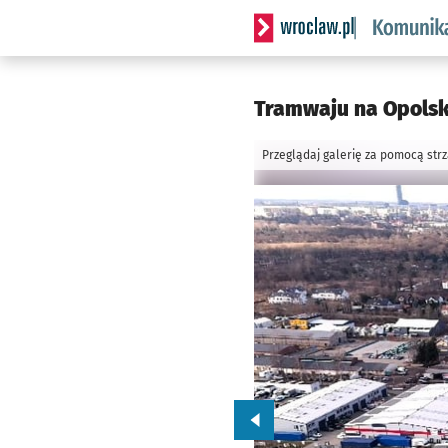
Serwis informacyjny wrocl
Tramwaju na Opolskie
Przeglądaj galerię za pomocą str
Przejdź do poprzedniego zd