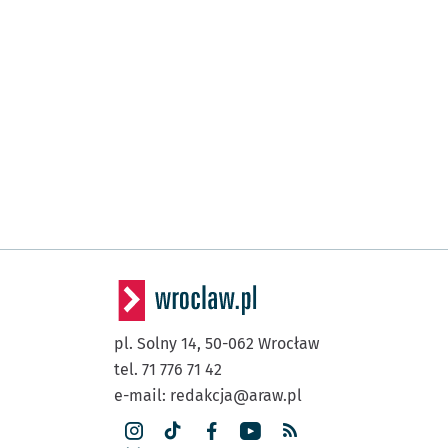
pl. Solny 14,
50-062
Wrocław
tel. 71 776 71 42
e-mail:
redakcja@araw.pl