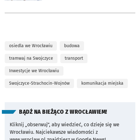
osiedla we Wrocławiu
budowa
tramwaj na Swojczyce
transport
Inwestycje we Wrocławiu
Swojczyce-Strachocin-Wojnów
komunikacja miejska
BĄDŹ NA BIEŻĄCO Z WROCŁAWIEM!
Kliknij „obserwuj”, aby wiedzieć, co dzieje się we
Wrocławiu.
Najciekawsze wiadomości z
www.wroclaw.pl znajdziesz w Google News!