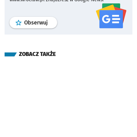
profil
google news
serwisu wroclaw
Obserwuj
ZOBACZ TAKŻE