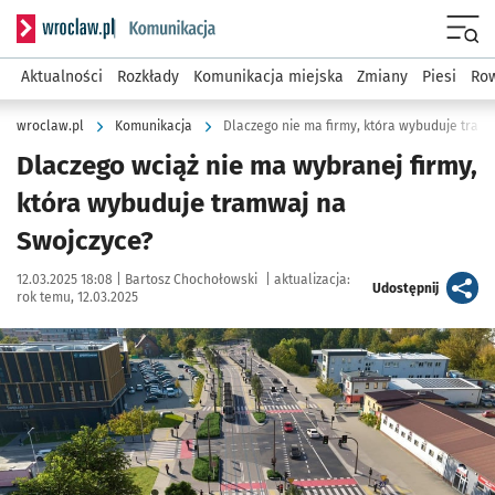
Serwis informacyjny wroclaw.pl podserwis: Komunikacja
Menu
Aktualności
Rozkłady
Komunikacja miejska
Zmiany
Piesi
Row
wroclaw.pl
Komunikacja
Dlaczego nie ma firmy, która wybuduje tram
Dlaczego wciąż nie ma wybranej firmy,
która wybuduje tramwaj na
Swojczyce?
Data publikacji:
Autor:
12.03.2025 18:08 |
Bartosz Chochołowski
|
aktualizacja:
artykuł
Udostępnij
rok temu, 12.03.2025
Kliknij, aby powiększyć