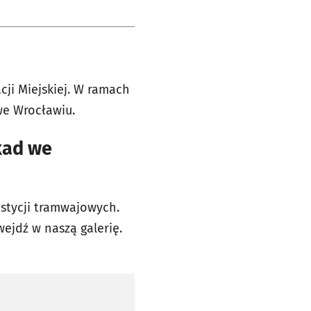
ji Miejskiej. W ramach
we Wrocławiu.
kad we
estycji tramwajowych.
wejdź w naszą galerię.