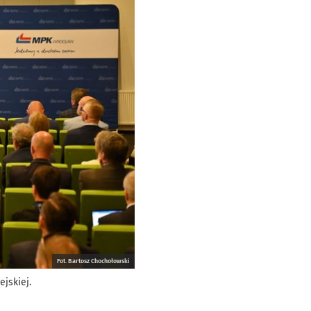
Fot. Bartosz Chochołowski
jskiej.