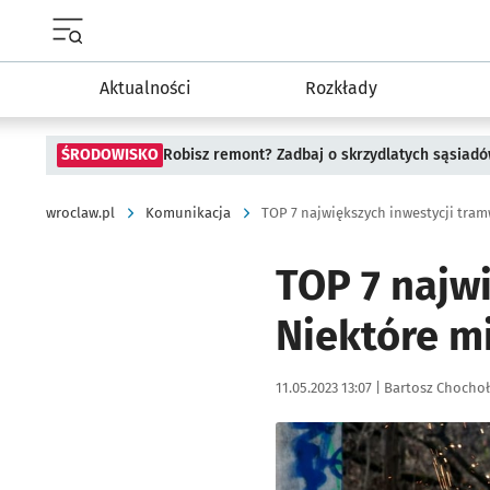
Menu główne portalu wroclaw.pl
Aktualności
Rozkłady
ŚRODOWISKO
Robisz remont? Zadbaj o skrzydlatych sąsiad
wroclaw.pl
Komunikacja
TOP 7 najw
Niektóre m
Data publikacji:
Autor:
11.05.2023 13:07 |
Bartosz Chocho
Kliknij, aby zobaczyć galer