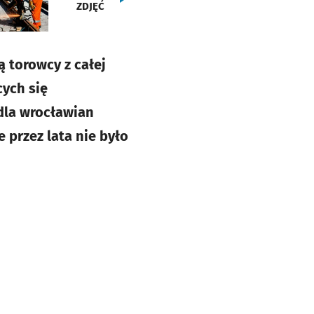
ZDJĘĆ
ą torowcy z całej
cych się
dla wrocławian
 przez lata nie było