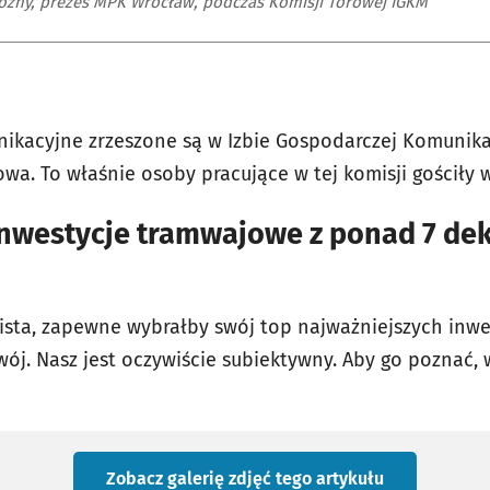
oźny, prezes MPK Wrocław, podczas Komisji Torowej IGKM
ikacyjne zrzeszone są w Izbie Gospodarczej Komunikac
owa. To właśnie osoby pracujące w tej komisji gościły 
inwestycje tramwajowe z ponad 7 de
lista, zapewne wybrałby swój top najważniejszych inw
ój. Nasz jest oczywiście subiektywny. Aby go poznać, 
Zobacz galerię zdjęć
tego artykułu