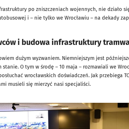
astruktury po zniszczeniach wojennych, nie działo się
utobusowej i – nie tylko we Wrocławiu – na dekady z
ców i budowa infrastruktury tramw
bowiem dużym wyzwaniem. Niemniejszym jest późniejsz
 stanie. O tym w środę – 10 maja – rozmawiali we Wroc
y posłuchać wrocławskich doświadczeń. Jak przebiega TO
mi musieli się mierzyć nasi specjaliści.