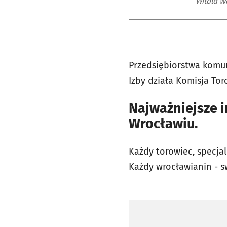
Witold W
Przedsiębiorstwa komun
Izby działa Komisja Tor
Najważniejsze 
Wrocławiu.
Każdy torowiec, specja
Każdy wrocławianin - sw