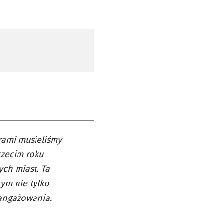
rami musieliśmy
rzecim roku
ych miast. Ta
ym nie tylko
aangażowania.