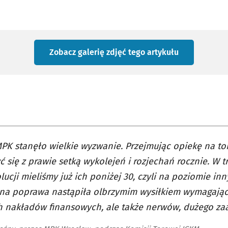
Zobacz galerię zdjęć
tego artykułu
PK stanęło wielkie wyzwanie. Przejmując opiekę na to
ć się z prawie setką wykolejeń i rozjechań rocznie. W t
ucji mieliśmy już ich poniżej 30, czyli na poziomie inn
na poprawa nastąpiła olbrzymim wysiłkiem wymagając
h nakładów finansowych, ale także nerwów, dużego z