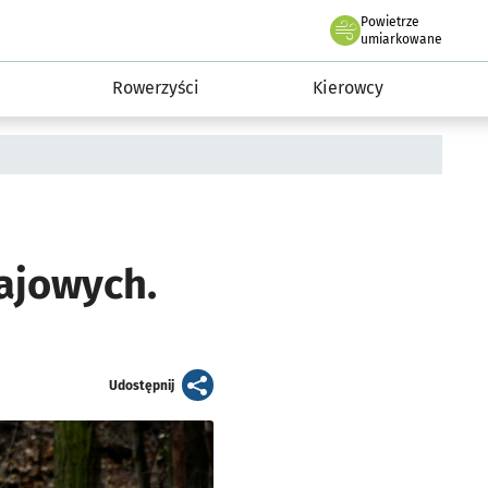
Powietrze
we Wrocławiu
munikacja
umiarkowane
Rowerzyści
Kierowcy
ajowych.
artykuł
Udostępnij