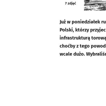
galeria
7
zdjęć
Już w poniedziałek r
Polski, którzy przyje
infrastrukturą torow
choćby z tego powodu
wcale dużo. Wybraliś