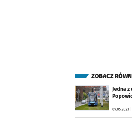
ZOBACZ RÓWN
otworzy się w nowej karcie
Jedna z 
Popowi
09.05.2023
|