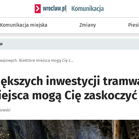
Serwis informacyjny wroclaw.pl podserwis: Ko
Komunikacja miejska
Zmiany
Piesi
ów
TOP 7 największych inwestycji tramwajowych. Niektóre miejsca mogą Cię zaskoczyć
iększych inwestycji tramw
iejsca mogą Cię zaskoczyć
łowski
ię