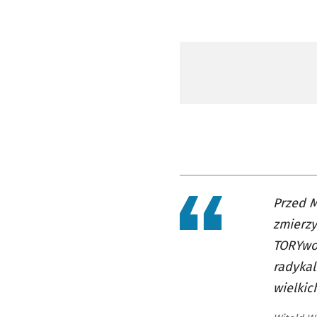
Przed M
zmierzy
TORYwol
radykal
wielkic