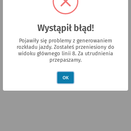
Zgłoś błąd w rozkładach jazdy
REKLAMA
Wystąpił błąd!
Pojawiły się problemy z generowaniem
rozkładu jazdy. Zostałeś przeniesiony do
widoku głównego linii 8. Za utrudnienia
przepaszamy.
ad
OK