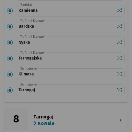
(Bardzka)
Sprawdź
przysta
Kamienna
(Al. Armii Krajowej)
Sprawdź
przysta
Bardzka
(Al. Armii Krajowej)
Sprawdź
przysta
Nyska
(Al. Armii Krajowej)
Sprawdź
przysta
Tarnogajska
(Tarnogajska)
Sprawdź
przysta
Klimasa
(Tarnogajska)
Sprawdź
przysta
Tarnogaj
8
Tarnogaj
Kowale