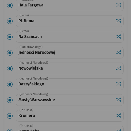
Sprawdź
przysta
Hala Targowa
(Bema)
Sprawdź
przysta
Pl. Bema
(Bema)
Sprawdź
przysta
Na Szańcach
(Poniatowskiego)
Sprawdź
przysta
Jedności Narodowej
(Jedności Narodowej)
Sprawdź
przysta
Nowowiejska
(Jedności Narodowej)
Sprawdź
przysta
Daszyńskiego
(Jedności Narodowej)
Sprawdź
przysta
Mosty Warszawskie
(Toruńska)
Sprawdź
przysta
Kromera
(Toruńska)