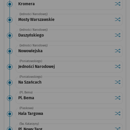
Sprawdź
przysta
Kromera
(Jedności Narodowej)
Sprawdź
przysta
Mosty Warszawskie
(Jedności Narodowej)
Sprawdź
przysta
Daszyńskiego
(Jedności Narodowej)
Sprawdź
przysta
Nowowiejska
(Poniatowskiego)
Sprawdź
przysta
Jedności Narodowej
(Poniatowskiego)
Sprawdź
przysta
Na Szańcach
(Pl. Bema)
Sprawdź
przysta
Pl. Bema
(Piaskowa)
Sprawdź
przysta
Hala Targowa
(Św. Katarzyny)
Sprawdź
przystan
Pl. Nowy Targ