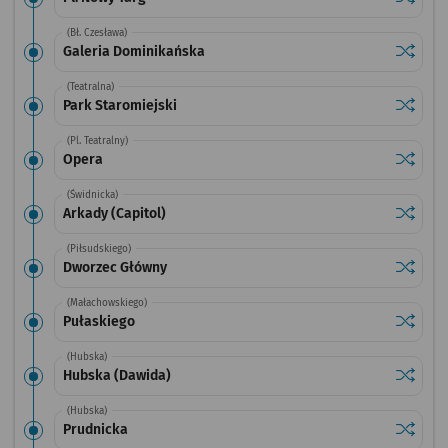
(Bł. Czesława)
Sprawdź
przysta
Galeria Dominikańska
(Teatralna)
Sprawdź
przysta
Park Staromiejski
(Pl. Teatralny)
Sprawdź
przysta
Opera
(Świdnicka)
Sprawdź
przystan
Arkady (Capitol)
(Piłsudskiego)
Sprawdź
przysta
Dworzec Główny
(Małachowskiego)
Sprawdź
przysta
Pułaskiego
(Hubska)
Sprawdź
przysta
Hubska (Dawida)
(Hubska)
Sprawdź
przysta
Prudnicka